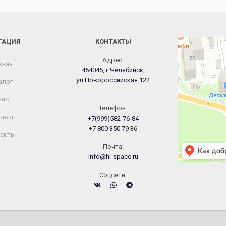
ГАЦИЯ
КОНТАКТЫ
Челябинск
Новороссийская
Адрес:
вная
454046, г.Челябинск,
ул.Новороссийская 122
алог
нас
Телефон:
ывы
+7(999)582-76-84
+7 800 350 79 36
акты
Почта:
info@hi-space.ru
Cоцсети: