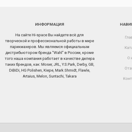
ИНФОРМАЦИЯ
НАВИ
На сайте Hi-space Вы найдете всё для
Гла
творческой и профессиональной работы в мире
парикмахеров. Мы являемся официальным
Кат
дистрибьютором бренда “Wahl” в России, кроме
О 
того наша компания работает в качестве дилера
таких брендов, как: Moser, JRL, Y.S.Park, Derby, GB,
Отз
DiBiDi, HG Polishen, Kiepe, Mark Shmidt, Flawle,
Artaius, Melon, Suntachi, Takara
Конт