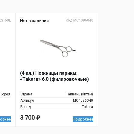
ZS-60L
Нет в наличии
Код MC4096040
(4 кл.) Ножницы парикм.
«Takara» 6.0 (филировочные)
Корея
Страна
Тайвань (китай)
Артикул
MC4096040
Бренд
Takara
3 700
₽
обнее
Подробнее