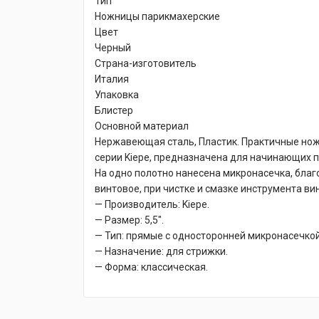
Тип
Ножницы парикмахерские
Цвет
Черный
Страна-изготовитель
Италия
Упаковка
Блистер
Основной материал
Нержавеющая сталь, Пластик. Практичные но
серии Kiepe, предназначена для начинающих 
На одно полотно нанесена микронасечка, благ
винтовое, при чистке и смазке инструмента ви
— Производитель: Kiepe.
— Размер: 5,5″.
— Тип: прямые с односторонней микронасечкой
— Назначение: для стрижки.
— Форма: классическая.