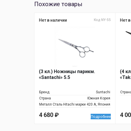
Похожие товары
Нет в наличии
Код NY-55
Нет в
(3 кл.) Ножницы парикм.
(4 к
«Santachi» 5.5
«Tak
Бренд
Suntachi
Стран
Страна
Южная Корея
Металл
Сталь Hitachi марки 420 А, Япония
4 680
₽
4 0
Подробнее