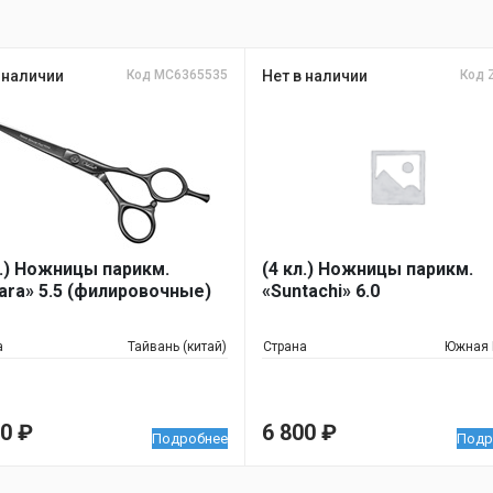
 наличии
Код MC6365535
Нет в наличии
Код 
л.) Ножницы парикм.
(4 кл.) Ножницы парикм.
ara» 5.5 (филировочные)
«Suntachi» 6.0
а
Тайвань (китай)
Страна
Южная 
00
₽
6 800
₽
Подробнее
Подр