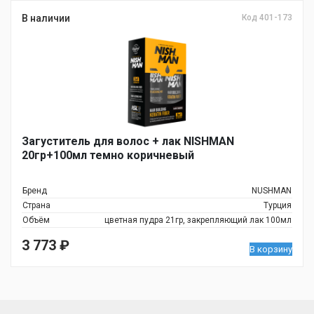
В наличии
Код 401-173
Загуститель для волос + лак NISHMAN
20гр+100мл темно коричневый
Бренд
NUSHMAN
Страна
Турция
Объём
цветная пудра 21гр, закрепляющий лак 100мл
3 773
₽
В корзину