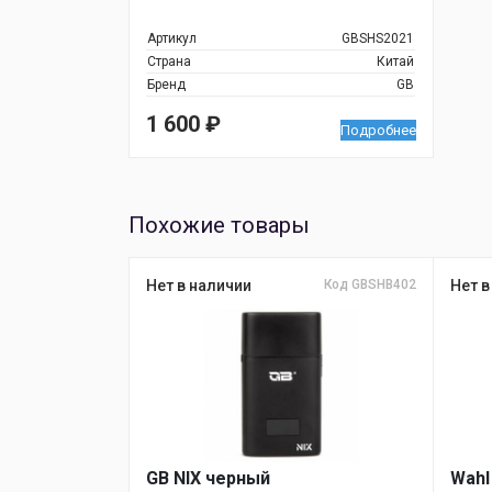
Артикул
GBSHS2021
Страна
Китай
Бренд
GB
1 600
₽
Подробнее
Похожие товары
Нет в наличии
Код GBSHB402
Нет в
GB NIX черный
Wahl