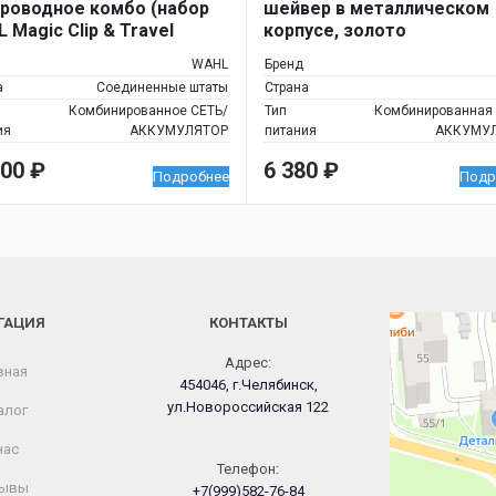
роводное комбо (набор
шейвер в металлическом
 Magic Clip & Travel
корпусе, золото
er + 2 Щетки Для Фейда)
WAHL
Бренд
а
Соединенные штаты
Страна
Комбинированное СЕТЬ/
Тип
Комбинированная 
ия
АККУМУЛЯТОР
питания
АККУМУ
700
₽
6 380
₽
Подробнее
Подр
ГАЦИЯ
КОНТАКТЫ
Челябинск
Новороссийская
Адрес:
вная
454046, г.Челябинск,
ул.Новороссийская 122
алог
нас
Телефон:
ывы
+7(999)582-76-84