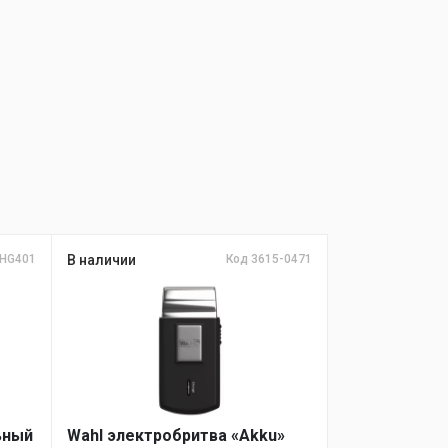
SHG401
В наличии
Код 3615-0471
ьный
Wahl электробритва «Akku»