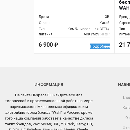
бесп
WAHL
Shav
Бренд
GB
Бренд
Страна
Китай
Стран
Тип
Комбинированная СЕТЬ/
Тип
питания
АККУМУЛЯТОР
питан
6 900
₽
21 
Подробнее
ИНФОРМАЦИЯ
НАВИ
На сайте Hi-space Вы найдете всё для
Гла
творческой и профессиональной работы в мире
парикмахеров. Мы являемся официальным
Кат
дистрибьютором бренда “Wahl” в России, кроме
О 
того наша компания работает в качестве дилера
таких брендов, как: Moser, JRL, Y.S.Park, Derby, GB,
Отз
DiBiDi, HG Polishen, Kiepe, Mark Shmidt, Flawle,