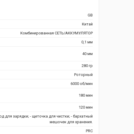
GB
Китай
Комбинированная СЕТЬ/АККУМУЛЯТОР
0,1 мм
40 мм
280 гр
Роторный
6000 об/мин
180 мин
120 мин
од для зарядки; - щеточка для чистки; - бархатный
мешочек для хранения.
PRC