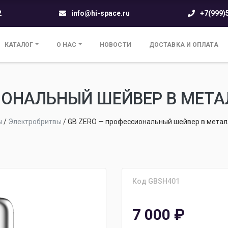
2
info@hi-space.ru
+7(999)
КАТАЛОГ
О НАС
НОВОСТИ
ДОСТАВКА И ОПЛАТА
ИОНАЛЬНЫЙ ШЕЙВЕР В МЕТ
ы
/
Электробритвы
/
GB ZERO — профессиональный шейвер в метал
Код GBSH401
7 000
₽