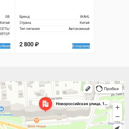
GB
Бренд
WAHL
Китай
Страна
Китай
СЕТЬ/
Тип питания
Автономный
ЛЯТОР
2 800
₽
обнее
В корзину
 улица, 122 — Яндекс.Карты