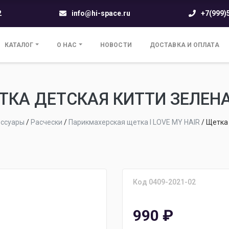
2
info@hi-space.ru
+7(999)
КАТАЛОГ
О НАС
НОВОСТИ
ДОСТАВКА И ОПЛАТА
ТКА ДЕТСКАЯ КИТТИ ЗЕЛЕНА
ессуары
/
Расчески
/
Парикмахерская щетка I LOVE MY HAIR
/
Щетка 
Код 0409-2021-02
990
₽