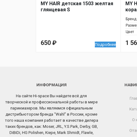
MY HAIR детская 1503 желтая
MY H
глянцевая S
кора
Бренд
Разме
Цвет
650
₽
1 5
Подробнее
ИНФОРМАЦИЯ
НАВИ
На сайте Hi-space Вы найдете всё для
Гла
творческой и профессиональной работы в мире
парикмахеров. Мы являемся официальным
Кат
дистрибьютором бренда “Wahl” в России, кроме
О 
того наша компания работает в качестве дилера
таких брендов, как: Moser, JRL, Y.S.Park, Derby, GB,
Отз
DiBiDi, HG Polishen, Kiepe, Mark Shmidt, Flawle,