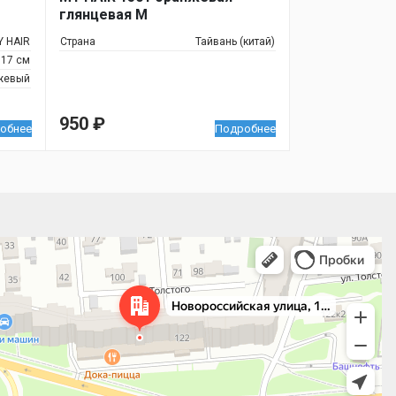
глянцевая M
Y HAIR
Страна
Тайвань (китай)
17 см
жевый
950
₽
обнее
Подробнее
 улица, 122 — Яндекс.Карты