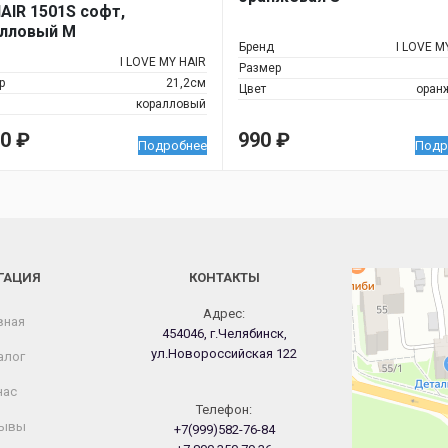
AIR 1501S софт,
лловый М
Бренд
I LOVE M
I LOVE MY HAIR
Размер
р
21,2см
Цвет
оран
коралловый
60
₽
990
₽
Подробнее
Подр
ГАЦИЯ
КОНТАКТЫ
Челябинск
Новороссийская
Адрес:
вная
454046, г.Челябинск,
ул.Новороссийская 122
алог
нас
Телефон:
ывы
+7(999)582-76-84