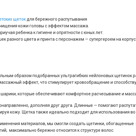
етских щеток
для бережного распутывания
чищения кожи головы с эффектом массажа.
иучая ребенка к гигиене и опрятности с юных лет.
шек разного цвета и принта с персонажем — супергероем на корпус
льным образом подобранных ультрагибких нейлоновых щетинок р
массажный эффект, что стимулирует кровообращение и способству
е шарики, которые обеспечивают комфортное расчесывание и масс
онаправленно, дополняя друг друга. Длинные — помогают распута
руя кожу. Щетка также идеально подходит для использования во
применения материалов, мы смогли создать щетинки, обогащенные
ий, максимально бережно относится к структуре волос.