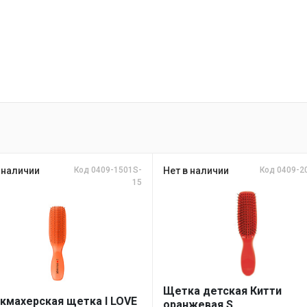
 наличии
Код 0409-1501S-
Нет в наличии
Код 0409-2
15
Щетка детская Китти
кмахерская щетка I LOVE
оранжевая S