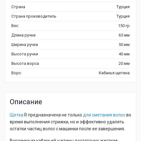
Страна
Турция
Страна производитель
Турция
Вес
150 гр
Длина ручки
65 мм
Ширина ручки
50 мм
Высота ручки
40 мм
Высота ворса
20 мм
Ворс
Кабанья щетина
Описание
Щетка
R предназначена не только
для сметания волос
во
время выполнения стрижки, но и эффективно удалять
остатки частиц волос с машинки после ее завершения.
Ворсинки из кабаньей щетины достаточно жесткие,