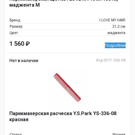
маджента M
Бренд
I LOVE MY HAIR
Размер
21,2 см
Цвет
маджента
1 560
₽
Подробнее
Нет в наличии
Код 0571-336-08
Парикмахерская расческа Y.S.Park YS-336-08
красная
Страна
Япония