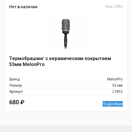
Нет в наличии
Код L7853
Термобрашинг с керамическим покрытием
53мм MelonPro
Бренд
MelonPro
Размер
53 мм
Артикул
L7853
680
₽
Подробнее