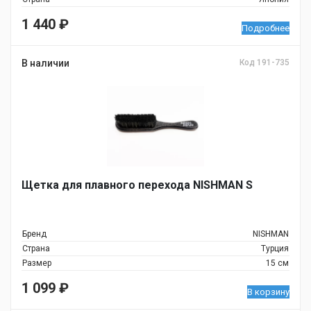
1 440
₽
Подробнее
В наличии
Код 191-735
Щетка для плавного перехода NISHMAN S
Бренд
NISHMAN
Страна
Турция
Размер
15 см
1 099
₽
В корзину