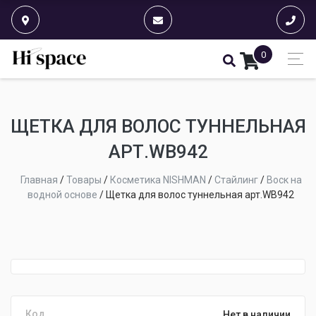
0
ЩЕТКА ДЛЯ ВОЛОС ТУННЕЛЬНАЯ
АРТ.WB942
Главная
/
Товары
/
Косметика NISHMAN
/
Стайлинг
/
Воск на
водной основе
/
Щетка для волос туннельная арт.WB942
Код
Нет в наличии