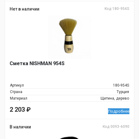
Нет в наличии
Код 180-954S
Сметка NISHMAN 954S
Артикул
180-954S
Страна
Турция
Материал
Щетина, дерево
2 203
₽
Подробнее
В наличии
Код 0093-6090