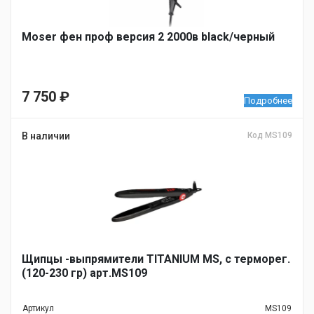
Moser фен проф версия 2 2000в black/черный
7 750
₽
Подробнее
В наличии
Код MS109
Щипцы -выпрямители TITANIUM MS, c терморег.
(120-230 гр) арт.MS109
Артикул
MS109