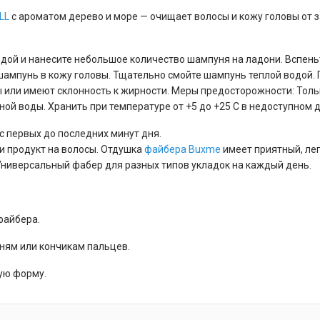
LL
с ароматом дерево и море — очищает волосы и кожу головы от з
.
дой и нанесите небольшое количество шампуня на ладони. Вспеньт
мпунь в кожу головы. Тщательно смойте шампунь теплой водой. 
ы или имеют склонность к жирности. Меры предосторожности: Тол
ой воды. Хранить при температуре от +5 до +25 С в недоступном д
с первых до последних минут дня.
и продукт на волосы. Отдушка
файбера
Buxme
имеет приятный, ле
 Универсальный фабер для разных типов укладок на каждый день.
файбера.
ням или кончикам пальцев.
ную форму.