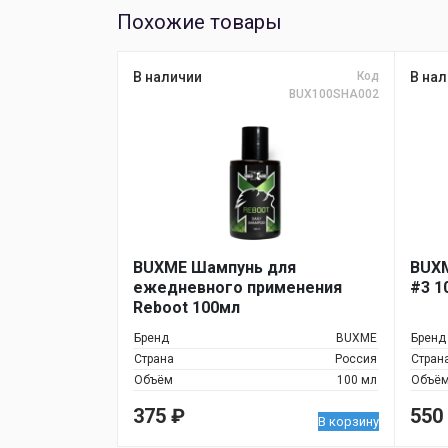
Похожие товары
В наличии
Код
В нал
BUX100SHA002
BUXME Шампунь для
BUXM
ежедневного применения
#3 1
Reboot 100мл
Бренд
BUXME
Бренд
Страна
Россия
Стран
Объём
100 мл
Объё
375
₽
550
В корзину