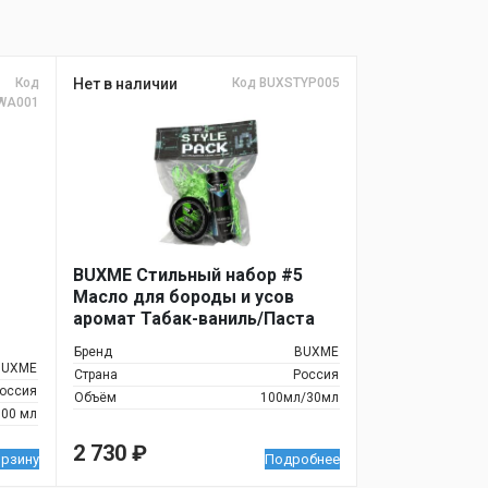
Код
Нет в наличии
Код BUXSTYP005
WA001
BUXME Стильный набор #5
Масло для бороды и усов
аромат Табак-ваниль/Паста
Бренд
BUXME
BUXME
Страна
Россия
оссия
Объём
100мл/30мл
100 мл
2 730
₽
орзину
Подробнее