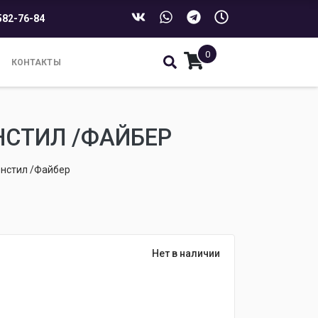
582-76-84
0
КОНТАКТЫ
НСТИЛ /ФАЙБЕР
нстил /Файбер
Нет в наличии