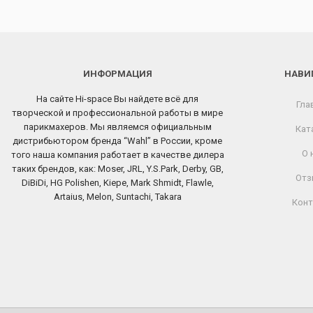
ИНФОРМАЦИЯ
НАВИ
На сайте Hi-space Вы найдете всё для
Гла
творческой и профессиональной работы в мире
парикмахеров. Мы являемся официальным
Кат
дистрибьютором бренда “Wahl” в России, кроме
О 
того наша компания работает в качестве дилера
таких брендов, как: Moser, JRL, Y.S.Park, Derby, GB,
Отз
DiBiDi, HG Polishen, Kiepe, Mark Shmidt, Flawle,
Artaius, Melon, Suntachi, Takara
Конт