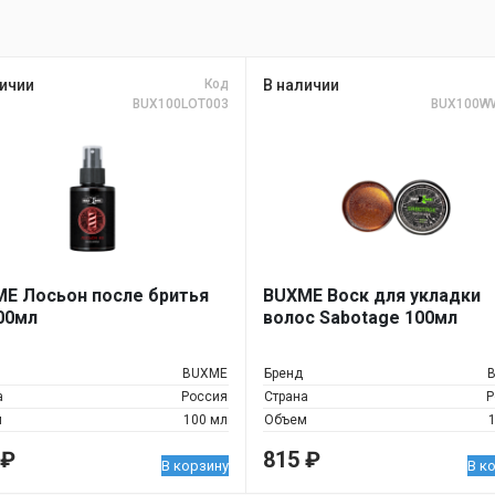
ичии
Код
В наличии
BUX100LOT003
BUX100W
E Лосьон после бритья
BUXME Воск для укладки
00мл
волос Sabotage 100мл
BUXME
Бренд
а
Россия
Страна
Р
м
100 мл
Объем
₽
815
₽
В корзину
В к