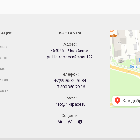
ГАЦИЯ
КОНТАКТЫ
Челябинск
Новороссийская
Адрес:
вная
454046, г.Челябинск,
ул.Новороссийская 122
алог
нас
Телефон:
ывы
+7(999)582-76-84
+7 800 350 79 36
акты
Почта:
info@hi-space.ru
Cоцсети: