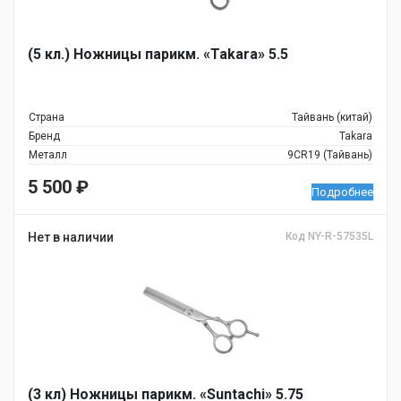
(5 кл.) Ножницы парикм. «Takara» 5.5
Страна
Тайвань (китай)
Бренд
Takara
Металл
9CR19 (Тайвань)
5 500
₽
Подробнее
Нет в наличии
Код NY-R-57535L
(3 кл) Ножницы парикм. «Suntachi» 5.75