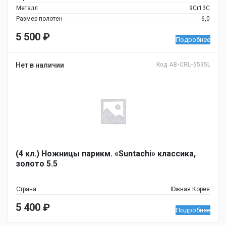
Металл
9Cr13C
Размер полотен
6,0
5 500
₽
Подробнее
Нет в наличии
Код AB-CRL-5535L
(4 кл.) Ножницы парикм. «Suntachi» классика,
золото 5.5
Страна
Южная Корея
5 400
₽
Подробнее