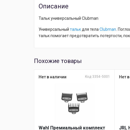
Описание
Тальк универсальный Clubman
Универсальный
тальк
для тела
Clubman
. Погл
тальк помогает предотвратить потертости, пок
Похожие товары
Нет в наличии
Код 3354-5001
Нет в
Wahl Премиальный комплект
JRL 