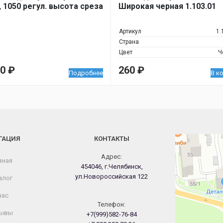
, 1050 регул. высота среза
Широкая черная 1.103.01
Артикул
1.
Страна
Цвет
Ч
50
₽
260
₽
Подробнее
В к
ГАЦИЯ
КОНТАКТЫ
Челябинск
Новороссийская
Адрес:
вная
454046, г.Челябинск,
ул.Новороссийская 122
алог
нас
Телефон:
ывы
+7(999)582-76-84