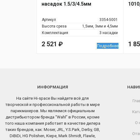
насадок 1.5/3/4.5мм
1010
Артикул
3354-5001
Высота среза
1,5мм, 3мм и 4,5мм
Комплектация
3 насадки
2 521
₽
1 8
Подробнее
ИНФОРМАЦИЯ
НАВИ
На сайте Hi-space Вы найдете всё для
Гла
творческой и профессиональной работы в мире
парикмахеров. Мы являемся официальным
Кат
дистрибьютором бренда “Wahl” в России, кроме
О 
того наша компания работает в качестве дилера
таких брендов, как: Moser, JRL, Y.S.Park, Derby, GB,
Отз
DiBiDi, HG Polishen, Kiepe, Mark Shmidt, Flawle,