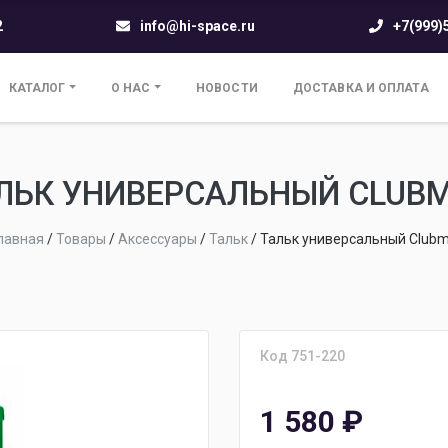
2
info@hi-space.ru
+7(999)
КАТАЛОГ
О НАС
НОВОСТИ
ДОСТАВКА И ОПЛАТА
ЛЬК УНИВЕРСАЛЬНЫЙ CLUB
лавная
/
Товары
/
Аксессуары
/
Тальк
/
Тальк универсальный Club
Код 751-220
1 580
₽