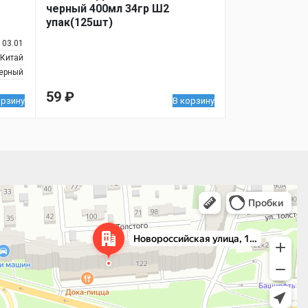
черный 400мл 34гр Ш2
упак(125шт)
103.01
Китай
ерный
59
₽
орзину
В корзину
 улица, 122 — Яндекс.Карты