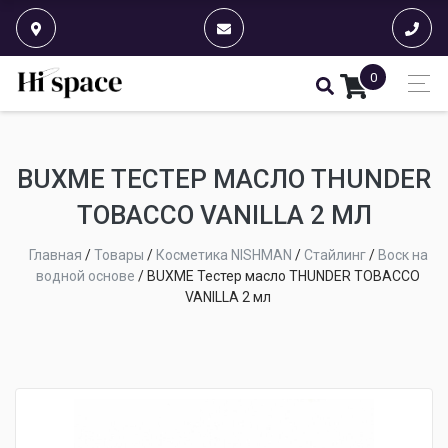
0
BUXME ТЕСТЕР МАСЛО THUNDER
TOBACCO VANILLA 2 МЛ
Главная
/
Товары
/
Косметика NISHMAN
/
Стайлинг
/
Воск на
водной основе
/
BUXME Тестер масло THUNDER TOBACCO
VANILLA 2 мл