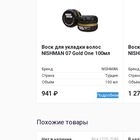
Воск для укладки волос
Воск
NISHMAN 07 Gold One 100мл
NISH
Бренд
NISHMAN
Бренд
Страна
Турция
Стран
Объём
100 мл
Объё
941
₽
1 2
Подробнее
Похожие товары
Нет в наличии
Код 1225-7180
В нал