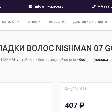
2
info@hi-space.ru
+7(999)
КАТАЛОГ
О НАС
НОВОСТИ
ДОСТАВКА И ОПЛАТА
ЛАДКИ ВОЛОС NISHMAN 07 G
а NISHMAN
/
Стайлинг
/
Воск на водной основе
/
Воск для укладки в
Код 301-014
407
₽