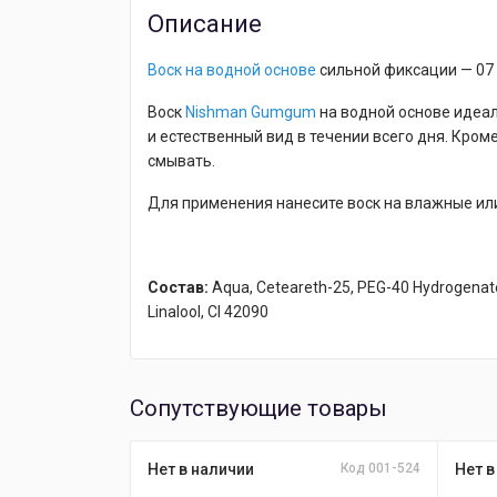
Описание
Воск на водной основе
сильной фиксации — 07 
Воск
Nishman Gumgum
на водной основе идеал
и естественный вид в течении всего дня. Кроме
смывать.
Для применения нанесите воск на влажные или 
Состав:
Aqua, Ceteareth-25, PEG-40 Hydrogenated
Linalool, CI 42090
Сопутствующие товары
Нет в наличии
Код 001-524
Нет в