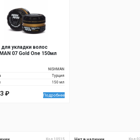
 для укладки волос
MAN 07 Gold One 150мл
NISHMAN
а
Турция
м
150 мл
73
₽
Подробнее
ичии
Код 10515
Нет в наличии
Код 0