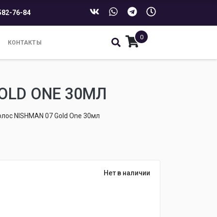
582-76-84
0
КОНТАКТЫ
OLD ONE 30МЛ
олос NISHMAN 07 Gold One 30мл
Нет в наличии