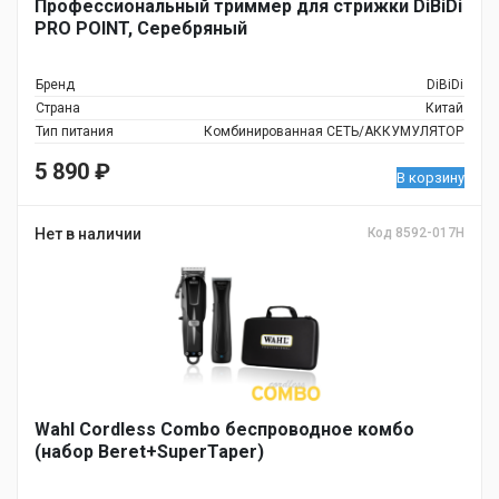
Профессиональный триммер для стрижки DiBiDi
PRO POINT, Серебряный
Бренд
DiBiDi
Страна
Китай
Тип питания
Комбинированная СЕТЬ/АККУМУЛЯТОР
5 890
₽
В корзину
Нет в наличии
Код 8592-017H
Wahl Cordless Combo беспроводное комбо
(набор Beret+SuperTaper)