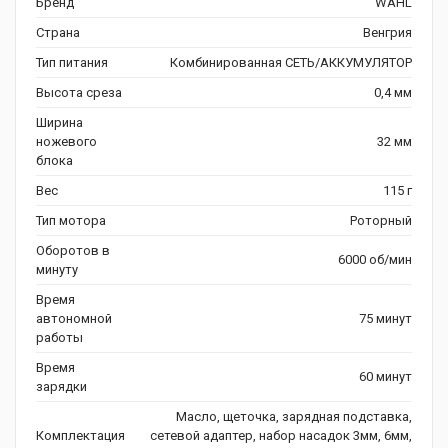
Бренд
WAHL
Страна
Венгрия
Тип питания
Комбинированная СЕТЬ/АККУМУЛЯТОР
Высота среза
0,4 мм
Ширина
ножевого
32 мм
блока
Вес
115 г
Тип мотора
Роторный
Оборотов в
6000 об/мин
минуту
Время
автономной
75 минут
работы
Время
60 минут
зарядки
Масло, щеточка, зарядная подставка,
Комплектация
сетевой адаптер, набор насадок 3мм, 6мм,