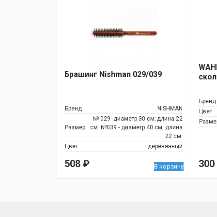
WAHL
Брашинг Nishman 029/039
скол
Бренд
Бренд
NISHMAN
Цвет
№ 029 -диаметр 30 см; длина 22
Разме
Размер
см. №039 - диаметр 40 см, длина
22 см.
Цвет
деревянный
508
₽
300
В корзину