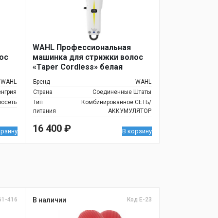
WAHL Профессиональная
ос
машинка для стрижки волос
«Taper Cordless» белая
WAHL
Бренд
WAHL
енгрия
Страна
Соединенные Штаты
росеть
Тип
Комбинированное СЕТЬ/
питания
АККУМУЛЯТОР
16 400
₽
орзину
В корзину
61-416
В наличии
Код E-23