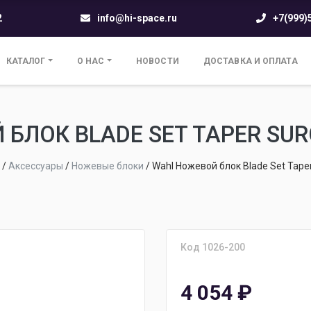
2
info@hi-space.ru
+7(999)
КАТАЛОГ
О НАС
НОВОСТИ
ДОСТАВКА И ОПЛАТА
БЛОК BLADE SET TAPER SURG
/
Аксессуары
/
Ножевые блоки
/
Wahl Ножевой блок Blade Set Taper
Код 1026-200
4 054
₽