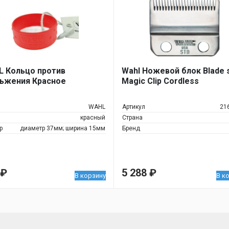
 Кольцо против
Wahl Ножевой блок Blade 
ьжения Красное
Magic Clip Cordless
WAHL
Артикул
21
красный
Страна
р
диаметр 37мм; ширина 15мм
Бренд
₽
5 288
₽
В корзину
В к