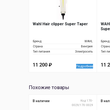
Wahl Hair clipper Super Taper
WAHL
Supe
Бренд
WAHL
Бренд
Страна
Венгрия
Стран
Тип питания
Электросеть
Тип п
11 200
₽
11 
Подробнее
Похожие товары
В наличии
Код 170-
В нал
0029/170-0029