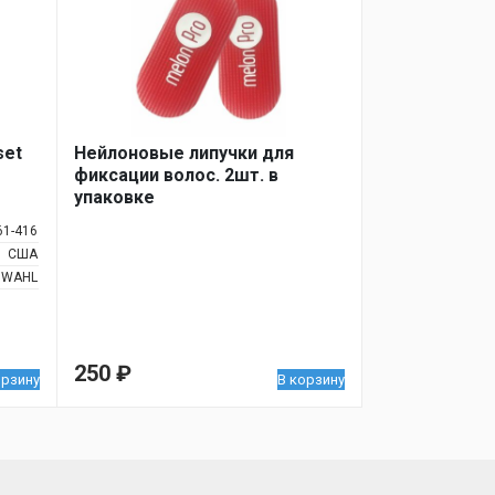
set
Нейлоновые липучки для
фиксации волос. 2шт. в
упаковке
61-416
США
WAHL
250
₽
орзину
В корзину