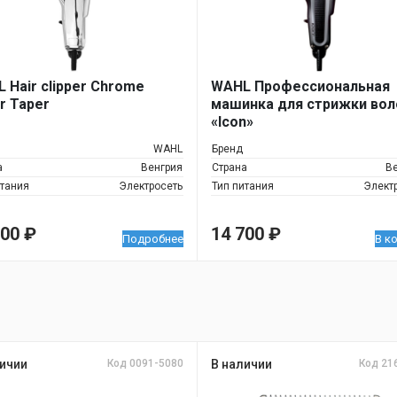
 Hair clipper Chrome
WAHL Профессиональная
r Taper
машинка для стрижки вол
«Icon»
WAHL
Бренд
а
Венгрия
Страна
В
итания
Электросеть
Тип питания
Элект
200
₽
14 700
₽
Подробнее
В к
ичии
Код 0091-5080
В наличии
Код 21