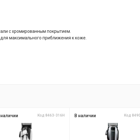
тали с хромированным покрытием.
 для максимального приближения к коже.
 наличии
Код 8463-316H
В наличии
Код 849