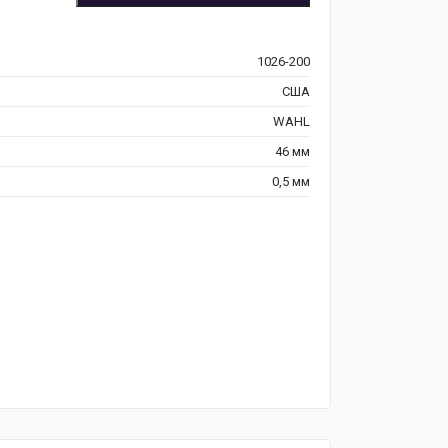
1026-200
США
WAHL
46 мм
0,5 мм