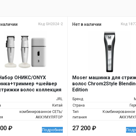
 наличии
Код GH2024-2
Нет в наличии
Код 187
Набор ОНИКС/ONYX
Moser машинка для стри
инка+триммер +шейвер
волос Chrom2Style Blendin
стрижки волос коллекция
Edition
JRL
Бренд
а
Китай
Страна
Гер
комбинированное СЕТЬ/
Тип
Комбинированное 
ия
АККУМУЛЯТОР
питания
АККУМУ
300
₽
27 200
₽
Подробнее
Подр