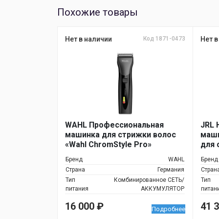
Похожие товары
Нет в наличии
Код 1871-0473
Нет в
WAHL Профессиональная
JRL 
машинка для стрижки волос
маш
«Wahl ChromStyle Pro»
для 
№2
Бренд
WAHL
Бренд
Страна
Германия
Стран
Тип
Комбинированное СЕТЬ/
Тип
питания
АККУМУЛЯТОР
питан
16 000
₽
41 
Подробнее