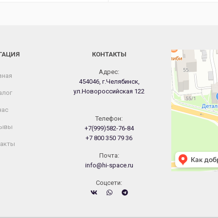
ГАЦИЯ
КОНТАКТЫ
Челябинск
Новороссийская
Адрес:
вная
454046, г.Челябинск,
ул.Новороссийская 122
алог
нас
Телефон:
ывы
+7(999)582-76-84
+7 800 350 79 36
акты
Почта:
info@hi-space.ru
Cоцсети: