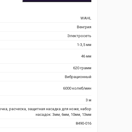
WAHL
Венгрия
Электросеть
1-3,5 мм
46 мм
620 грамм
Вибрационный
6000 колеб/мин
3 м
чка, расческа, защитная насадка для ноже, набор
насадок: 3мм, 6мм, 10мм, 13мм
8490-016