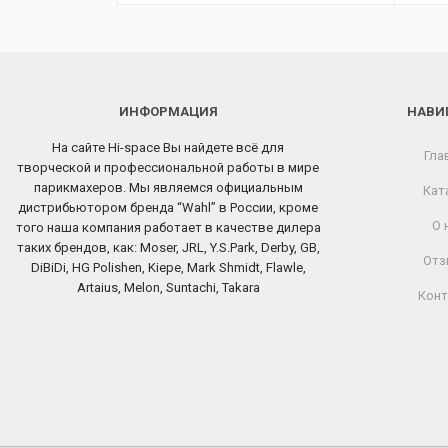
ИНФОРМАЦИЯ
НАВИ
На сайте Hi-space Вы найдете всё для
Гла
творческой и профессиональной работы в мире
парикмахеров. Мы являемся официальным
Кат
дистрибьютором бренда “Wahl” в России, кроме
О 
того наша компания работает в качестве дилера
таких брендов, как: Moser, JRL, Y.S.Park, Derby, GB,
Отз
DiBiDi, HG Polishen, Kiepe, Mark Shmidt, Flawle,
Artaius, Melon, Suntachi, Takara
Конт