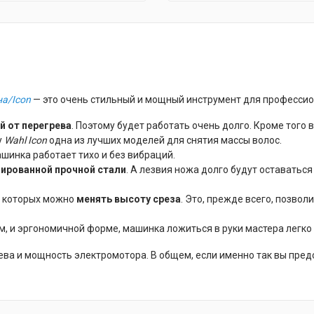
на/Icon
— это очень стильный и мощный инструмент для профессио
й от перегрева
. Поэтому будет работать очень долго. Кроме того
у
Wahl Icon
одна из лучших моделей для снятия массы волос.
машинка работает тихо и без вибраций.
гированной прочной стали
. А лезвия ножа долго будут оставатьс
ю которых можно
менять высоту среза
. Это, прежде всего, позво
мм, и эргономичной форме, машинка ложиться в руки мастера легко
рева и мощность электромотора. В общем, если именно так вы пре