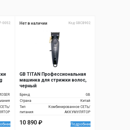
7-0052
Нет в наличии
Код GBCB902
жки
GB TITAN Профессиональная
g
машинка для стрижки волос,
черный
MOSER
Бренд
GB
мания
Страна
Китай
СЕТЬ/
Тип
Комбинированное СЕТЬ/
ЛЯТОР
питания
АККУМУЛЯТОР
10 890
₽
обнее
Подробнее