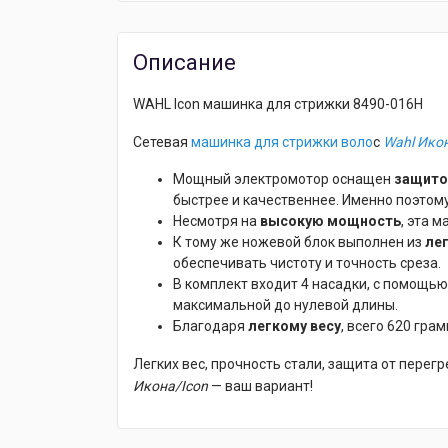
Описание
WAHL Icon машинка для стрижки 8490-016H
Сетевая
машинка для стрижки воло
с
Wahl Ико
Мощный электромотор оснащен
защито
быстрее и качественнее. Именно поэтом
Несмотря на
высокую мощность
, эта 
К тому же ножевой блок выполнен из
ле
обеспечивать чистоту и точность среза.
В комплект входит 4 насадки, с помощь
максимальной до нулевой длины.
Благодаря
легкому весу
, всего 620 гра
Легких вес, прочность стали, защита от перег
Икона/Icon
— ваш вариант!