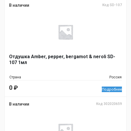
В наличии
Код SD-107
Отдушка Amber, pepper, bergamot & neroli SD-
107 1мл
Страна
Россия
0
₽
Подробнее
В наличии
Код 302020659