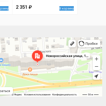
2 351
₽
орзину
В корзину
 улица, 122 — Яндекс.Карты