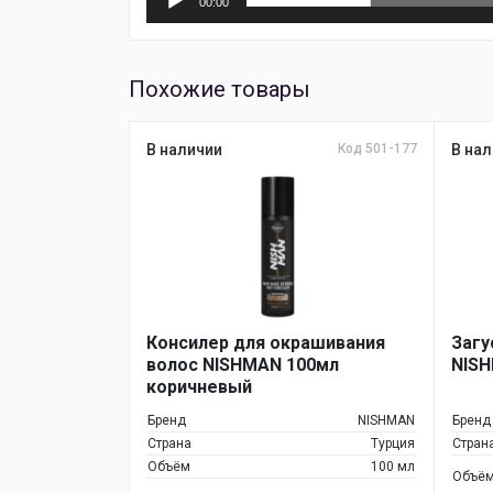
00:00
Похожие товары
В наличии
Код 501-177
В нал
Консилер для окрашивания
Загу
волос NISHMAN 100мл
NISH
коричневый
Бренд
NISHMAN
Бренд
Страна
Турция
Стран
Объём
100 мл
Объё