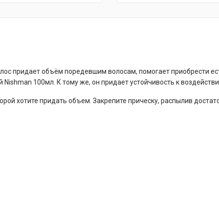
лос придает объём поредевшим волосам, помогает приобрести ес
Nishman 100мл. К тому же, он придает устойчивость к воздейств
оторой хотите придать объем. Закрепите прическу, распылив дост