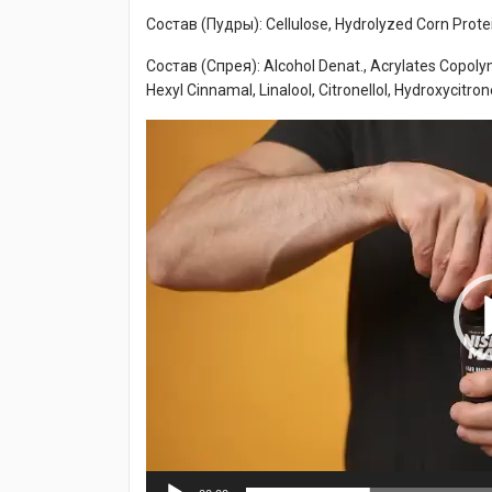
Состав (Пудры): Cellulose, Hydrolyzed Corn Prot
Состав (Спрея): Alcohol Denat., Acrylates Copoly
Hexyl Cinnamal, Linalool, Citronellol, Hydroxycit
Видеоплеер