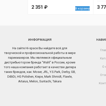
2 351
₽
3 7
В корзину
ИНФОРМАЦИЯ
НАВИ
На сайте Hi-space Вы найдете всё для
Гла
творческой и профессиональной работы в мире
парикмахеров. Мы являемся официальным
Кат
дистрибьютором бренда “Wahl” в России, кроме
О 
того наша компания работает в качестве дилера
таких брендов, как: Moser, JRL, Y.S.Park, Derby, GB,
Отз
DiBiDi, HG Polishen, Kiepe, Mark Shmidt, Flawle,
Artaius, Melon, Suntachi, Takara
Конт