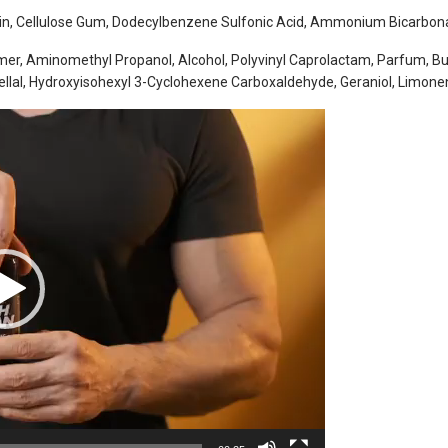
ein, Cellulose Gum, Dodecylbenzene Sulfonic Acid, Ammonium Bicarbonat
mer, Aminomethyl Propanol, Alcohol, Polyvinyl Caprolactam, Parfum, But
ronellal, Hydroxyisohexyl 3-Cyclohexene Carboxaldehyde, Geraniol, Limon