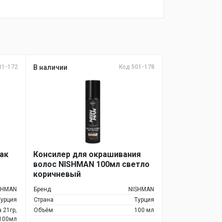
01-172
В наличии
Код 501-178
лак
Консилер для окрашивания
волос NISHMAN 100мл светло
коричневый
SHMAN
Бренд
NISHMAN
Турция
Страна
Турция
 21гр,
Объём
100 мл
 100мл