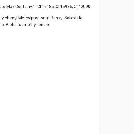
e May Contain+/-: CI 16185, CI 15985, CI 42090
ylphenyl Methylpropional, Benzyl Salicylate,
ene, Alpha-Isomethyl Ionone