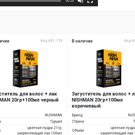
00:25
ичии
Код 401-174
В наличии
Код 4
ститель для волос + лак
Загуститель для волос + 
MAN 20гр+100мл черный
NISHMAN 20гр+100мл
коричневый
NUSHMAN
Бренд
NU
а
Турция
Страна
цветная пудра 21гр,
цветная пудра
м
Объём
закрепляющий лак 100мл
закрепляющий лак