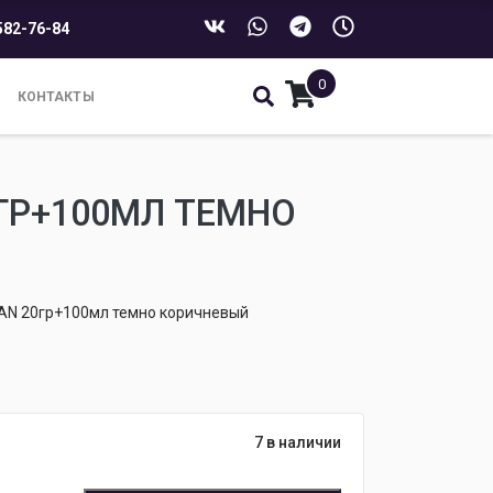
582-76-84
0
КОНТАКТЫ
0ГР+100МЛ ТЕМНО
MAN 20гр+100мл темно коричневый
7 в наличии