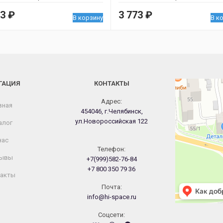
73
₽
3 773
₽
В корзину
В к
ГАЦИЯ
КОНТАКТЫ
Челябинск
Новороссийская
Адрес:
вная
454046, г.Челябинск,
ул.Новороссийская 122
алог
нас
Телефон:
ывы
+7(999)582-76-84
+7 800 350 79 36
акты
Почта:
info@hi-space.ru
Cоцсети: