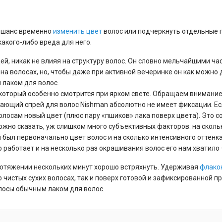
 шанс временно
изменить цвет
волос или подчеркнуть отдельные п
акого-либо вреда для него.
ей, никак не влияя на структуру волос. Он словно мельчайшими ч
 на волосах, но, чтобы даже при активной вечеринке он как можн
 лаком для волос.
который особенно смотрится при ярком свете. Обращаем внимание н
ивающий спрей для волос Nishman абсолютно не имеет фиксации. Е
волосам новый цвет (плюс пару «пшиков» лака поверх цвета). Это с
ожно сказать, уж слишком много субъективных факторов: на сколь
был первоначально цвет волос и на сколько интенсивного оттенка
о работает и на несколько раз окрашивания волос его нам хватило 
отяжении нескольких минут хорошо встряхнуть. Удерживая
флако
 чистых сухих волосах, так и поверх готовой и зафиксированной пр
лосы обычным лаком для волос.