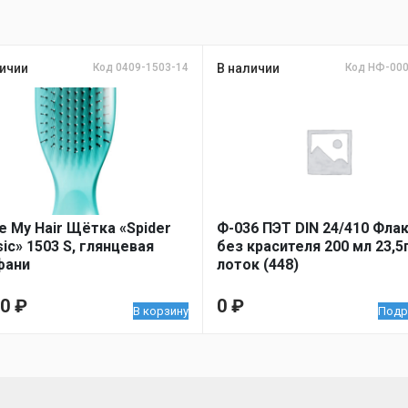
ичии
Код 0409-1503-14
В наличии
Код НФ-00
ve My Hair Щётка «Spider
Ф-036 ПЭТ DIN 24/410 Фла
sic» 1503 S, глянцевая
без красителя 200 мл 23,5
фани
лоток (448)
00
₽
0
₽
В корзину
Подр