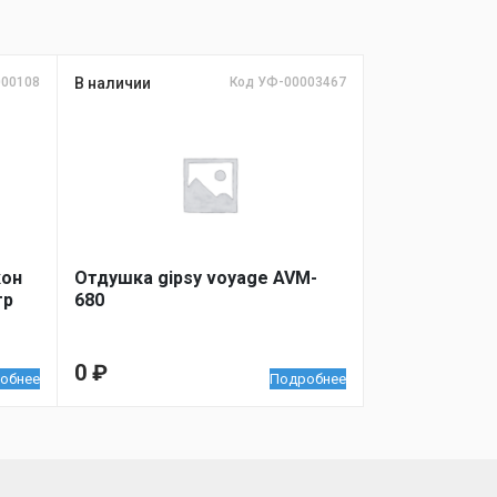
000108
В наличии
Код УФ-00003467
кон
Отдушка gipsy voyage AVM-
гр
680
0
₽
обнее
Подробнее