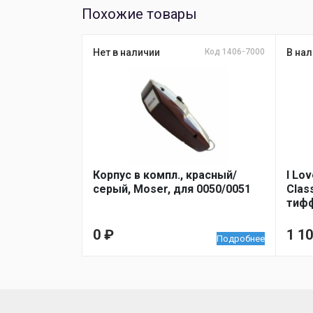
Похожие товары
Нет в наличии
Код 1406-7000
В нал
Корпус в компл., красный/
I Lo
серый, Moser, для 0050/0051
Clas
тиф
0
₽
1 1
Подробнее