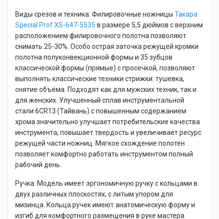
Виды срезов и техника: Филировочные ножницы
Такара
Special Prof XS-647-5535
в размере 5,5 дюймов с верхним
расположением филировочного полотна позволяют
снимать 25-30%. Особо острая заточка режущей кромки
полотна полуконвекционной формы и 35 зубцов
классической формы (прямые) с просечкой, позволяют
выполнять классические техники стрижки: тушевка,
снятие объёма. Подходят как для мужских техник, так и
для женских. Улучшенный сплав инструментальной
стали 6CR13 (Тайвань) с повышенным содержанием
хрома значительно улучшает потребительские качества
инструмента, повышает твердость и увеличивает ресурс
режущей части ножниц. Мягкое схождение полотен
позволяет комфортно работать инструментом полный
рабочий день.
Ручка: Модель имеет эргономичную ручку с кольцами в
двух различных плоскостях, с литым упором для
мизинца. Кольца ручек имеют анатомическую форму и
изгиб для комфортного размещения в руке мастера.