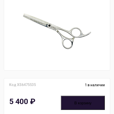
Код XS6475535
1 в наличии
5 400
₽
В корзину