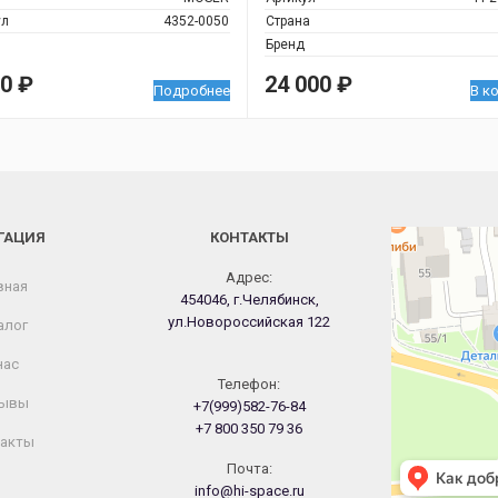
ул
4352-0050
Страна
Бренд
00
₽
24 000
₽
Подробнее
В к
ГАЦИЯ
КОНТАКТЫ
Челябинск
Новороссийская
Адрес:
вная
454046, г.Челябинск,
ул.Новороссийская 122
алог
нас
Телефон:
ывы
+7(999)582-76-84
+7 800 350 79 36
акты
Почта:
info@hi-space.ru