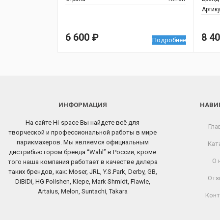
Артик
6 600
₽
8 4
Подробнее
ИНФОРМАЦИЯ
НАВИ
На сайте Hi-space Вы найдете всё для
Гла
творческой и профессиональной работы в мире
парикмахеров. Мы являемся официальным
Кат
дистрибьютором бренда “Wahl” в России, кроме
О 
того наша компания работает в качестве дилера
таких брендов, как: Moser, JRL, Y.S.Park, Derby, GB,
Отз
DiBiDi, HG Polishen, Kiepe, Mark Shmidt, Flawle,
Artaius, Melon, Suntachi, Takara
Конт