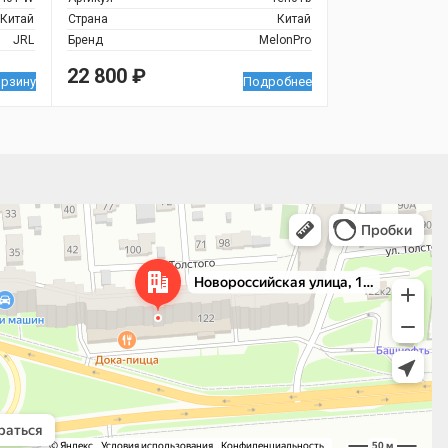
Китай
Страна
Китай
JRL
Бренд
MelonPro
22 800
₽
орзину
Подробнее
 улица, 122 — Яндекс.Карты