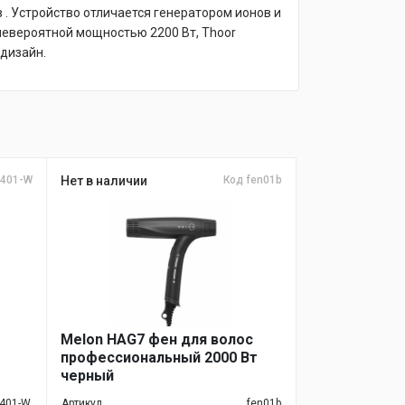
 . Устройство отличается генератором ионов и
невероятной мощностью 2200 Вт, Thoor
 дизайн.
2401-W
Нет в наличии
Код fen01b
Melon HAG7 фен для волос
профессиональный 2000 Вт
черный
401-W
Артикул
fen01b