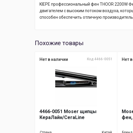
KIEPE профессиональный фен THOOR 2200W Фен 
двигателем с высоким потоком воздуха, кото
способен обеспечить отличную производительн
Похожие товары
Нет в наличии
Код 4466-0051
Нет в
4466-0051 Moser щипцы
Mose
КераЛайн/CeraLine
фен,
Страна
Китай
Бренд