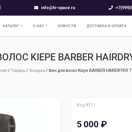
2
info@hi-space.ru
+7(999)
КАТАЛОГ
О НАС
НОВОСТИ
ДОСТАВКА И ОПЛАТА
ВОЛОС KIEPE BARBER HAIRDR
вная
/
Товары
/
Укладка
/
Фен для волос Kiepe BARBER HAIRDRYER 
Код 8311
5 000
₽