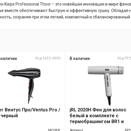
Kiepe Professional Thoor – это новейшая инновация в мире фенов
рые вместе обеспечивают быструю и эффективную сушку. Обладая 
ость, сохраняя при этом легкий, компактный и сбалансированный
 наличии
Код 4352-0050
В наличии
Код FP
r Вентус Про/Ventus Pro /
jRL 2020H Фен для волос
 черный
белый в комплекте с
термобрашингом BR1 и
щёткой для волос BR3
MOSER
Артикул
FP2