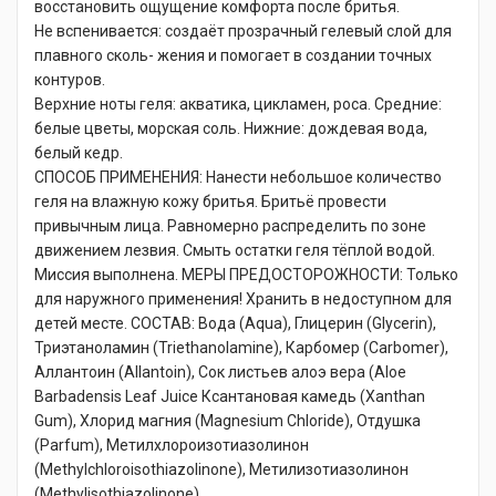
восстановить ощущение комфорта после бритья.
Не вспенивается: создаёт прозрачный гелевый слой для
плавного сколь- жения и помогает в создании точных
контуров.
Верхние ноты геля: акватика, цикламен, роса. Средние:
белые цветы, морская соль. Нижние: дождевая вода,
белый кедр.
СПОСОБ ПРИМЕНЕНИЯ: Нанести небольшое количество
геля на влажную кожу бритья. Бритьё провести
привычным лица. Равномерно распределить по зоне
движением лезвия. Смыть остатки геля тёплой водой.
Миссия выполнена. МЕРЫ ПРЕДОСТОРОЖНОСТИ: Только
для наружного применения! Хранить в недоступном для
детей месте. СОСТАВ: Вода (Aqua), Глицерин (Glycerin),
Триэтаноламин (Triethanolamine), Карбомер (Carbomer),
Аллантоин (Allantoin), Сок листьев алоэ вера (Aloe
Barbadensis Leaf Juice Ксантановая камедь (Xanthan
Gum), Хлорид магния (Magnesium Chloride), Отдушка
(Parfum), Метилхлороизотиазолинон
(Methylchloroisothiazolinone), Метилизотиазолинон
(Methylisothiazolinone).