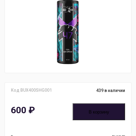
Код BUX400SHG001
439 в наличии
600
₽
В корзину