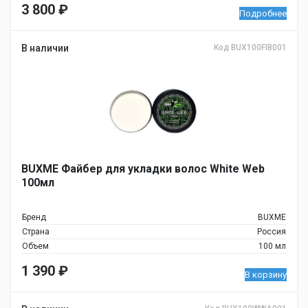
3 800
₽
Подробнее
В наличии
Код BUX100FIB001
BUXME Файбер для укладки волос White Web
100мл
Бренд
BUXME
Страна
Россия
Объем
100 мл
1 390
₽
В корзину