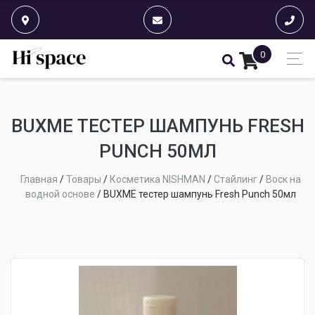
0
BUXME ТЕСТЕР ШАМПУНЬ FRESH
PUNCH 50МЛ
Главная
/
Товары
/
Косметика NISHMAN
/
Стайлинг
/
Воск на
водной основе
/
BUXME тестер шампунь Fresh Punch 50мл