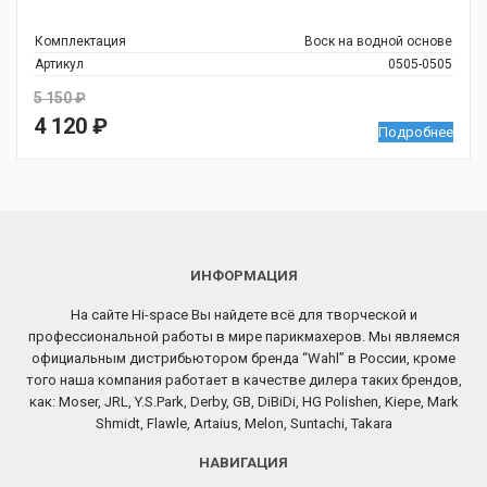
Комплектация
Воск на водной основе
Артикул
0505-0505
5 150
₽
Первоначальная
4 120
₽
Подробнее
цена
Текущая
составляла
цена:
5
4
150 ₽.
120 ₽.
ИНФОРМАЦИЯ
На сайте Hi-space Вы найдете всё для творческой и
профессиональной работы в мире парикмахеров. Мы являемся
официальным дистрибьютором бренда “Wahl” в России, кроме
того наша компания работает в качестве дилера таких брендов,
как: Moser, JRL, Y.S.Park, Derby, GB, DiBiDi, HG Polishen, Kiepe, Mark
Shmidt, Flawle, Artaius, Melon, Suntachi, Takara
НАВИГАЦИЯ