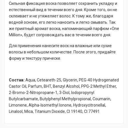
Сильная фиксация воска позволяет сохранить укладку и
естественный вид в течении всего дня. Кроме того, он не
склеивает и не утяжеляет волос. К тому же, благодаря
водной основе, его легко наносить и легко смывать. Так
же приятный аромат воска, напоминающий парфюм «One
Million», будет сопровождать вас в течении всего дня.
Для применения нанесите воск на влажные или сухие
волосы в небольшом количестве. После этого, придайте
форму и текстуру прическе.
Состав:
Aqua, Ceteareth-25, Glycerin, PEG-40 Hydrogenated
Castor Oil, Parfum, BHT, Benzyl Alcohol, PPG-2 Methyl Ether,
2-Bromo-2-Nitropropane-1, 3-Diol, Iodopropynyl
Butylcarbamate, Butylphenyl Methylpropional, Coumarin,
Limonene, Alpha-Isomethyl Ionone, Hydroxycitronellal,
Linalool, Mica, Titanium Dioxide, CI 19140, CI 77491