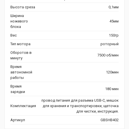
Высота среза
0,1мм
Ширина
ножевого
45мм
блока
Вес
150гр
Тип мотора
роторный
Оборотов в
7500 об/мин
минуту
Время
автономной
120мин
работы
Время
180 мин
зарядки
провод питания для разъема USB-C, мешок
Комплектация
для хранения и транспортировки, щеточка
для чистки, инструкция.
Артикул
GBSHB402