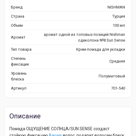
Бренд
NISHMAN
Страна
Турция
Объем
100 мл
аромат одной из топовых позиций Nishman
Аромат
одеколона №8 Sun Sense
Тип товара
Крем-помада для укладки
Степень
Средняя
фиксации
Уровень
Полуматовый
блеска
Артикул
701-540
Описание
Помада ОЩУЩЕНИЕ СОЛНЦА/SUN SENSE создаст
стойкую фиксацию
Ваших
волос, подарит волосам блеск