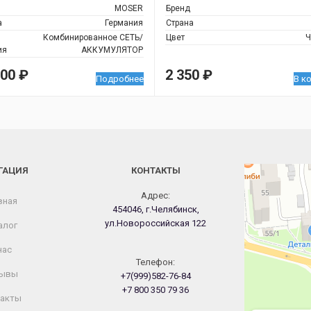
MOSER
Бренд
а
Германия
Страна
Комбинированное СЕТЬ/
Цвет
Ч
ия
АККУМУЛЯТОР
000
₽
2 350
₽
Подробнее
В к
ГАЦИЯ
КОНТАКТЫ
Челябинск
Новороссийская
Адрес:
вная
454046, г.Челябинск,
ул.Новороссийская 122
алог
нас
Телефон:
ывы
+7(999)582-76-84
+7 800 350 79 36
акты