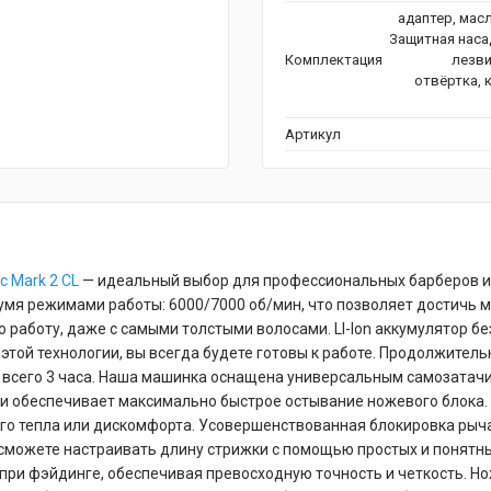
адаптер, масл
Защитная наса
Комплектация
лезви
отвёртка, 
Артикул
с
Mark 2 CL
— идеальный выбор для профессиональных барберов и в
мя режимами работы: 6000/7000 об/мин, что позволяет достичь 
 работу, даже с самыми толстыми волосами. LI-lon аккумулятор б
 этой технологии, вы всегда будете готовы к работе. Продолжител
ти всего 3 часа. Наша машинка оснащена универсальным самозата
а и обеспечивает максимально быстрое остывание ножевого блока.
го тепла или дискомфорта. Усовершенствованная блокировка рыч
 сможете настраивать длину стрижки с помощью простых и понятны
ри фэйдинге, обеспечивая превосходную точность и четкость. Но