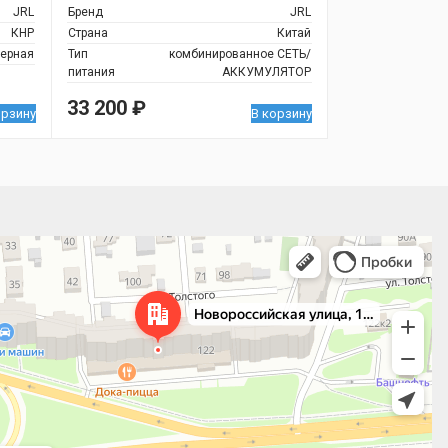
JRL
Бренд
JRL
КНР
Страна
Китай
ерная
Тип
комбинированное СЕТЬ/
питания
АККУМУЛЯТОР
33 200
₽
орзину
В корзину
 улица, 122 — Яндекс.Карты