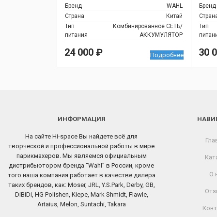
версия
Бренд
WAHL
Бренд
Страна
Китай
Стран
Тип
Комбинированное СЕТЬ/
Тип
питания
АККУМУЛЯТОР
питан
24 000
₽
30 
Подробнее
ИНФОРМАЦИЯ
НАВИ
На сайте Hi-space Вы найдете всё для
Гла
творческой и профессиональной работы в мире
парикмахеров. Мы являемся официальным
Кат
дистрибьютором бренда “Wahl” в России, кроме
О 
того наша компания работает в качестве дилера
таких брендов, как: Moser, JRL, Y.S.Park, Derby, GB,
Отз
DiBiDi, HG Polishen, Kiepe, Mark Shmidt, Flawle,
Artaius, Melon, Suntachi, Takara
Конт