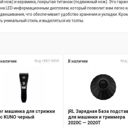
 нож) и керамика, покрытая титаном (подвижный нож). Это гаран
ана LED-информационным дисплеем, который позволит вам легко к
двешивания, что обеспечивает удобство хранения и укладки. Кром
ь уникальный стиль и выделяться из толпы.
 наличии
Код 1887-0050
В наличии
Код 
r машинка для стрижки
jRL Зарядная База подста
с KUNO черный
для машинки и триммера
2020С — 2020T