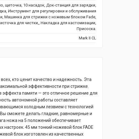
о, щеточка, 10 насадок, Док-станция для зарядки,
дка, Инструмент для регулировки и обслуживания
и, Машинка для стрижки с ножевым блоком Fade,
кисточка для чистки,, Накладка для кастомизации,
Присоска.
Mark II CL
сех, кто ценит качество и надежность. Эта
максимальной эффективности при стрижке.
ез эффекта памяти — это отличное решение для
ьность автономной работы составляет
чивающимся холодным лезвием с технологией
 Вы сможете делать гладкие, равномерные и
ага ножа на 5 положений обеспечивает
х настроек. 45 мм тонкий ножевой блок FADE
жевой блок изготовлен из качественных