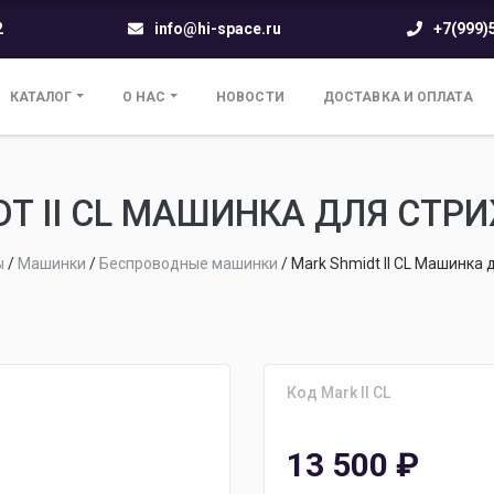
2
info@hi-space.ru
+7(999)
КАТАЛОГ
О НАС
НОВОСТИ
ДОСТАВКА И ОПЛАТА
DT II CL МАШИНКА ДЛЯ СТР
ы
/
Машинки
/
Беспроводные машинки
/
Mark Shmidt II CL Машинка 
Код Mark II CL
13 500
₽