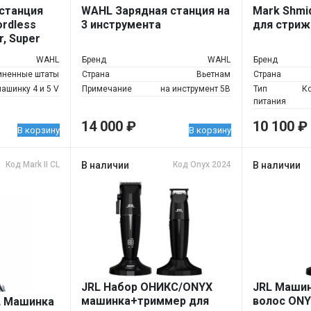
станция
WAHL Зарядная станция на
Mark Shmi
rdless
3 инструмента
для стриж
r, Super
WAHL
Бренд
WAHL
Бренд
иненные штаты
Страна
Вьетнам
Страна
ашинку 4 и 5 V
Примечание
на инструмент 5В
Тип
К
питания
14 000
₽
10 100
₽
В корзину
В корзину
Код Mark II CL
В наличии
Код Onyx 2024
В наличии
JRL Набор ОНИКС/ONYX
JRL Машин
машинка+триммер для
волос ONY
CL Машинка