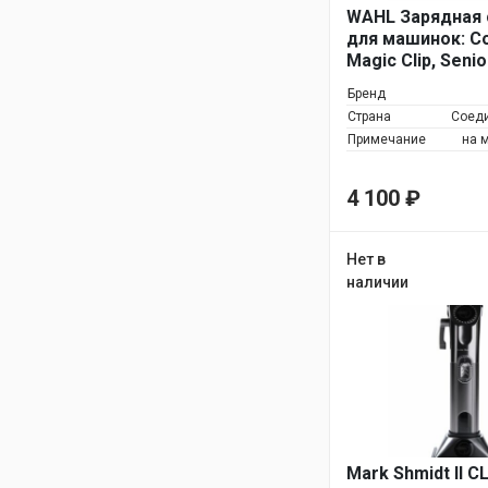
WAHL Зарядная 
для машинок: Co
Magic Clip, Senio
Taper Cordless
Бренд
Страна
Соед
Примечание
на м
4 100
₽
Нет в
наличии
Mark Shmidt II 