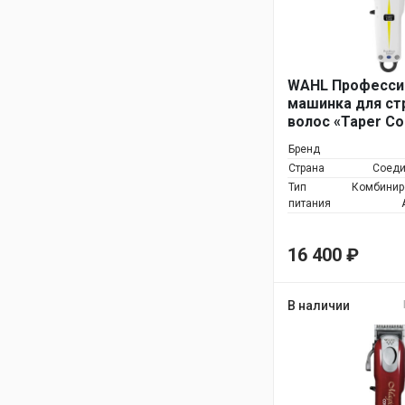
WAHL Професси
машинка для ст
волос «Taper Co
белая
Бренд
Страна
Соеди
Тип
Комбинир
питания
16 400
₽
В наличии