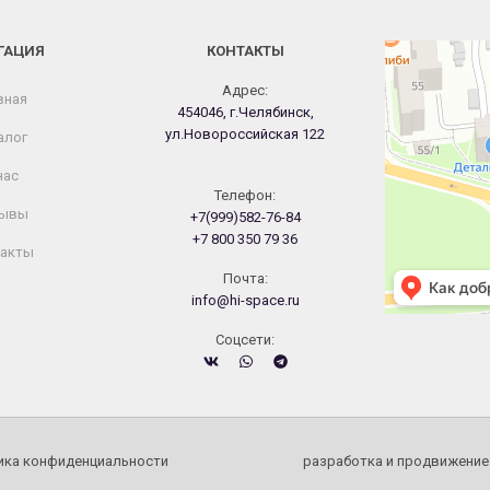
ГАЦИЯ
КОНТАКТЫ
Челябинск
Новороссийская
Адрес:
вная
454046, г.Челябинск,
ул.Новороссийская 122
алог
нас
Телефон:
ывы
+7(999)582-76-84
+7 800 350 79 36
акты
Почта:
info@hi-space.ru
Cоцсети:
ика конфиденциальности
разработка и продвижение