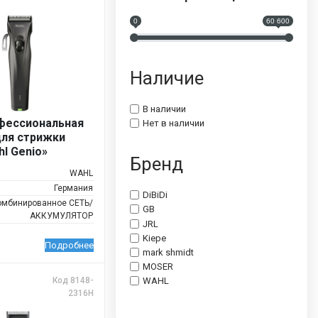
0
60 600
Наличие
В наличии
фессиональная
Нет в наличии
ля стрижки
l Genio»
Бренд
WAHL
Германия
DiBiDi
омбинированное СЕТЬ/
GB
АККУМУЛЯТОР
JRL
Kiepe
Подробнее
mark shmidt
MOSER
WAHL
Код 8148-
2316H