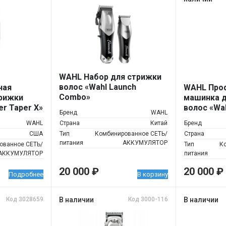
WAHL Набор для стрижки
волос «Wahl Launch
ная
WAHL Про
Combo»
рижки
машинка д
er Taper X»
волос «Wah
Бренд
WAHL
WAHL
Страна
Китай
Бренд
США
Тип
Комбинированное СЕТЬ/
Страна
питания
АККУМУЛЯТОР
ованное СЕТЬ/
Тип
К
АККУМУЛЯТОР
питания
20 000
₽
20 000
₽
Подробнее
В корзину
Код 3028659
В наличии
Код 3000-116
В наличии