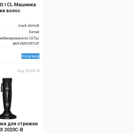
dt I CL Машинка
ки волос
mark shmidt
Китай
омбинированное СЕТЬ/
АККУМУЛЯТОР
В корзину
Код 2020C-B
ка для стрижки
X 2020C-B