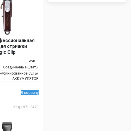
фессиональная
ля стрижки
ic Clip
5*
WAHL
Соединенные Штаты
омбинированное СЕТЬ/
АККУМУЛЯТОР
В корзину
Код 1871-0473