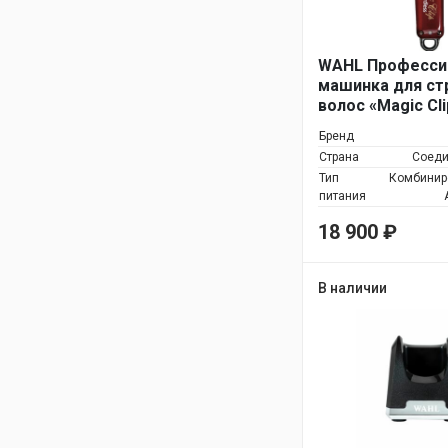
WAHL Професси
машинка для ст
волос «Magic Cli
Cordless» 5*
Бренд
Страна
Соеди
Тип
Комбинир
питания
18 900
₽
В наличии