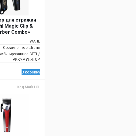
р для стрижки
l Magic Clip &
arber Combo»
WAHL
Соединенные Штаты
омбинированное СЕТЬ/
АККУМУЛЯТОР
В корзину
Код Mark I CL