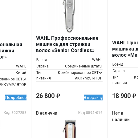
WAHL Профессиональная
WAHL Про
машинка для стрижки
ональная
машинка д
волос «Senior Cordless»
рижки
волос «Mag
металл
or»
Бренд
WAHL
Cordless» 
 версия
Бренд
WAHL
Страна
Соединенные Штаты
Страна
Китай
Тип
Комбинированное СЕТЬ/
Тип
К
питания
АККУМУЛЯТОР
ованное СЕТЬ/
питания
АККУМУЛЯТОР
26 800
₽
18 900
₽
Подробнее
В корзину
Код 3027253
В наличии
Код 8594-016
Нет в
наличии