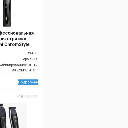
фессиональная
ля стрижки
hl ChromStyle
WAHL
Германия
омбинированное СЕТЬ/
АККУМУЛЯТОР
Подробнее
Код 3025726