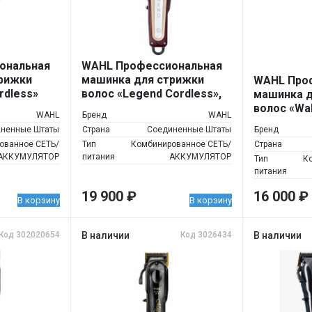
ональная
WAHL Профессиональная
рижки
машинка для стрижки
WAHL Про
rdless»
волос «Legend Cordless»,
машинка д
бордовая
волос «Wa
WAHL
Бренд
WAHL
Pro»
ненные Штаты
Страна
Соединенные Штаты
Бренд
ованное СЕТЬ/
Тип
Комбинированное СЕТЬ/
Страна
АККУМУЛЯТОР
питания
АККУМУЛЯТОР
Тип
К
питания
19 900
₽
16 000
₽
В корзину
В корзину
Код 302020654
В наличии
Код 3026434
В наличии