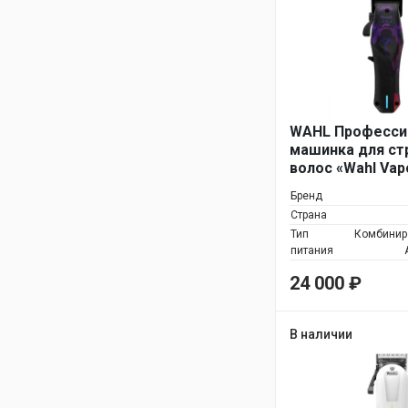
WAHL Професси
машинка для ст
волос «Wahl Vap
лимитированная
Бренд
Страна
Тип
Комбинир
питания
24 000
₽
В наличии