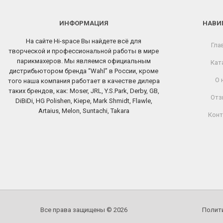
ИНФОРМАЦИЯ
НАВИ
На сайте Hi-space Вы найдете всё для
Гла
творческой и профессиональной работы в мире
парикмахеров. Мы являемся официальным
Кат
дистрибьютором бренда “Wahl” в России, кроме
О 
того наша компания работает в качестве дилера
таких брендов, как: Moser, JRL, Y.S.Park, Derby, GB,
Отз
DiBiDi, HG Polishen, Kiepe, Mark Shmidt, Flawle,
Artaius, Melon, Suntachi, Takara
Конт
Все права защищены © 2026
Полит