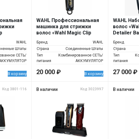
ональная
WAHL Профессиональная
WAHL Набо
рижки
машинка для стрижки
волос «Wah
p
волос «Wahl Magic Clip
Detailer B
Cordless Black»
WAHL
Бренд
WAHL
Бренд
ненные Штаты
Страна
Соединенные Штаты
Страна
ованное СЕТЬ/
Тип
Комбинированное СЕТЬ/
Тип
К
АККУМУЛЯТОР
питания
АККУМУЛЯТОР
питания
20 000
₽
27 000
₽
В корзину
В корзину
Код 3801-116
В наличии
Код 3023997
В наличии