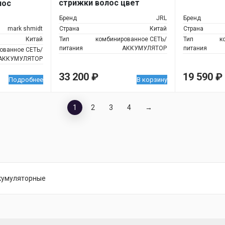
стрижки волос цвет
лос
чёрный
Бренд
JRL
Бренд
mark shmidt
Страна
Китай
Страна
Китай
Тип
комбинированное СЕТЬ/
Тип
к
питания
АККУМУЛЯТОР
питания
ованное СЕТЬ/
АККУМУЛЯТОР
33 200
₽
19 590
₽
Подробнее
В корзину
1
2
3
4
→
кумуляторные