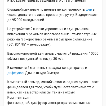
и продувает фильтр защищая его от загрязнений.
Складной механизм позволяет легко переносить
фен
в
чехле, достаточно лишь провернуть ручку. Выдерживает
до 95 000 складываний.
На устройстве 2 кнопки управления и один рычажок
включения. 9 режимов использования: 3 температурных
режима, 3 скоростных режима и быстрое охлаждение
(50°, 80°, 95° + темп. режим).
Высокоскоростной двигатель с частотой вращения 10000
об/мин, воздушный поток до 30 м/с.
В комплекте 2 магнитных насадки: концентратор и
диффузор
. Длина шнура 3 метра.
Компактный размер, мягкий чехол, складная ручка — этот
фен идеален для того, чтобы путешествовать вместе с
вами, как на мастер-классы, так и на отдых!
Комплектация
фен складной, диффузор и концентратор магнитные,