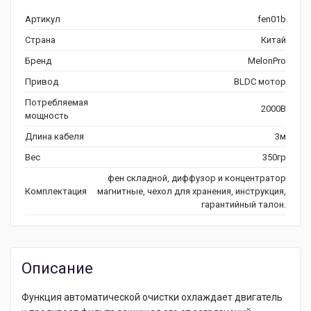
Артикул
fen01b
Страна
Китай
Бренд
MelonPro
Привод
BLDC мотор
Потребляемая
2000В
мощность
Длина кабеля
3м
Вес
350гр
фен складной, диффузор и концентратор
Комплектация
магнитные, чехол для хранения, инструкция,
гарантийный талон.
Описание
Функция автоматической очистки охлаждает двигатель