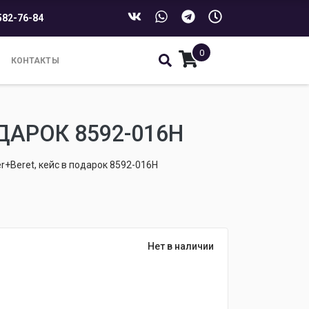
582-76-84
0
КОНТАКТЫ
ДАРОК 8592-016H
r+Beret, кейс в подарок 8592-016H
Нет в наличии