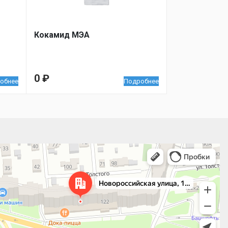
Кокамид МЭА
0
₽
обнее
Подробнее
 улица, 122 — Яндекс.Карты