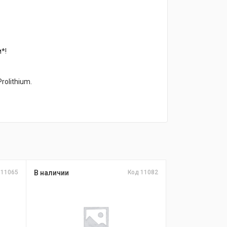
*!
rolithium.
 11065
В наличии
Код 11082