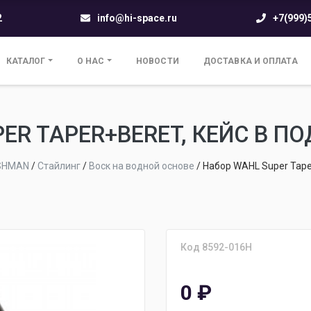
2
info@hi-space.ru
+7(999)
КАТАЛОГ
О НАС
НОВОСТИ
ДОСТАВКА И ОПЛАТА
ER TAPER+BERET, КЕЙС В ПО
ISHMAN
/
Стайлинг
/
Воск на водной основе
/
Набор WAHL Super Tape
Код 8592-016H
0
₽