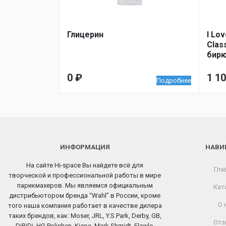
Глицерин
I Lo
Clas
бир
0
₽
1 1
Подробнее
ИНФОРМАЦИЯ
НАВИ
На сайте Hi-space Вы найдете всё для
Гла
творческой и профессиональной работы в мире
парикмахеров. Мы являемся официальным
Кат
дистрибьютором бренда “Wahl” в России, кроме
О 
того наша компания работает в качестве дилера
таких брендов, как: Moser, JRL, Y.S.Park, Derby, GB,
Отз
DiBiDi, HG Polishen, Kiepe, Mark Shmidt, Flawle,