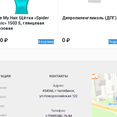
ve My Hair Щётка «Spider
Дипропиленгликоль (ДПГ)
sic» 1503 S, глянцевая
юзовая
00
₽
0
₽
В корзину
Подр
ГАЦИЯ
КОНТАКТЫ
Челябинск
Новороссийская
Адрес:
вная
454046, г.Челябинск,
ул.Новороссийская 122
алог
нас
Телефон:
ывы
+7(999)582-76-84