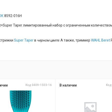
ОК
8592-016H
t+Super Taper лимитированный набор с ограниченным количеством
 стрижки
Super Taper
в
черном цвете
. А также, триммер
WAHL Beret
P
ичии
Код 0409-1503-16
В наличии
Код