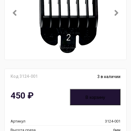
Код 3124-001
3 в наличии
450
₽
В корзину
Артикул
3124-001
Высота среза
6мм