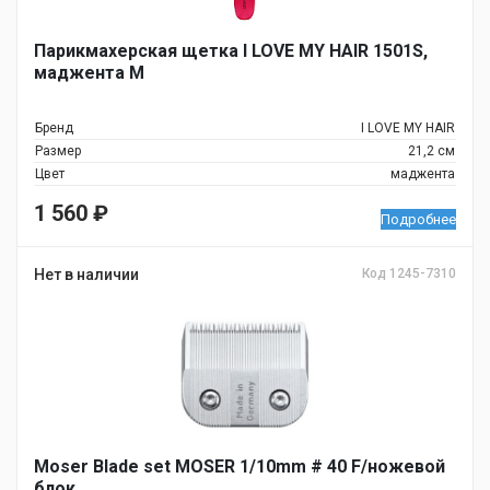
Парикмахерская щетка I LOVE MY HAIR 1501S,
маджента M
Бренд
I LOVE MY HAIR
Размер
21,2 см
Цвет
маджента
1 560
₽
Подробнее
Нет в наличии
Код 1245-7310
Moser Blade set MOSER 1/10mm # 40 F/ножевой
блок