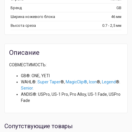
Бренд
GB
Ширина ножевого блока
46 мм
Высота среза
0.7 - 2,5 мм
Описание
СОВМЕСТИМОСТЬ:
GB®: ONE, YETI
WAHL®:
Super Taper
®,
MagicClip
®
,
Icon
®,
Legend
®.
Senior.
ANDIS®: USPro, US-1 Pro, Pro Alloy, US-1 Fade, USPro
Fade
Сопутствующие товары