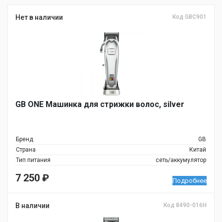
Нет в наличии
Код GBC901
GB ONE Машинка для стрижки волос, silver
Бренд
GB
Страна
Китай
Тип питания
сеть/аккумулятор
7 250
₽
Подробнее
В наличии
Код 8490-016H