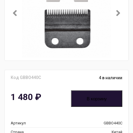
Код GBBO440C
4 в наличии
1 480
₽
В корзину
Артикул
GBBO440C
Страна
Китай