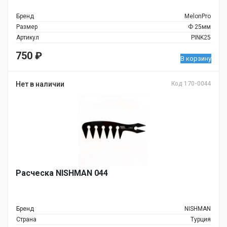
Бренд
MelonPro
Размер
Ф 25мм
Артикул
PINK25
750
₽
В корзину
Нет в наличии
Код 170-0044
Расческа NISHMAN 044
Бренд
NISHMAN
Страна
Турция