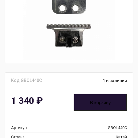
Код GBOL440C
1 в наличии
1 340
₽
В корзину
Артикул
GBOL440C
Страна
Китай