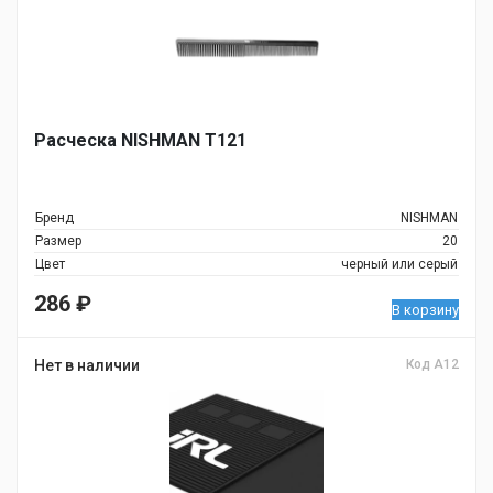
Расческа NISHMAN T121
Бренд
NISHMAN
Размер
20
Цвет
черный или серый
286
₽
В корзину
Нет в наличии
Код A12