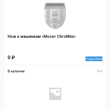
Нож к машинкам «Moser ChroMini»
0
₽
Подробнее
В наличии
Код