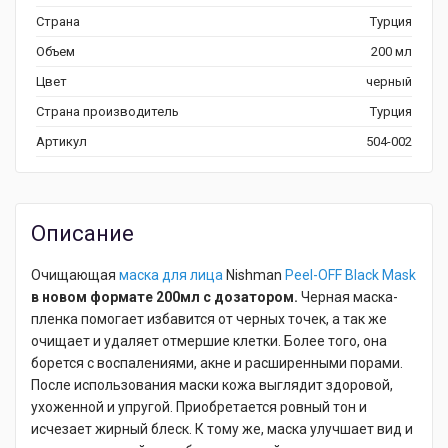
Страна
Турция
Объем
200 мл
Цвет
черный
Страна производитель
Турция
Артикул
504-002
Описание
Очищающая
маска для лица
Nishman
Peel-OFF Black Mask
в новом формате 200мл с дозатором.
Черная маска-
пленка помогает избавится от черных точек, а так же
очищает и удаляет отмершие клетки. Более того, она
борется с воспалениями, акне и расширенными порами.
После использования маски кожа выглядит здоровой,
ухоженной и упругой. Приобретается ровный тон и
исчезает жирный блеск. К тому же, маска улучшает вид и