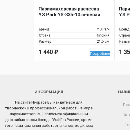
Парикмахерская расческа
Пари
Y.S.Park YS-335-10 зеленая
Y.S.
Бренд
Y.S.Park
Бренд
Страна
Япония
Стран
Размер
21,5 см
Разме
1 440
₽
1 3
Подробнее
ИНФОРМАЦИЯ
НАВИ
На сайте Hi-space Вы найдете всё для
Гла
творческой и профессиональной работы в мире
парикмахеров. Мы являемся официальным
Кат
дистрибьютором бренда “Wahl” в России, кроме
О 
того наша компания работает в качестве дилера