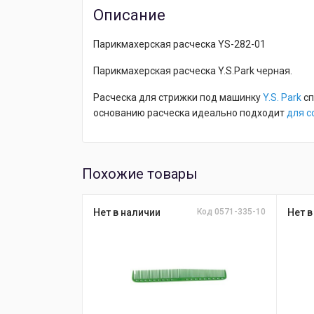
Описание
Парикмахерская расческа YS-282-01
Парикмахерская расческа Y.S.Park черная.
Расческа для стрижки под машинку
Y.S. Park
сп
основанию расческа идеально подходит
для с
Похожие товары
Нет в наличии
Код 0571-335-10
Нет в