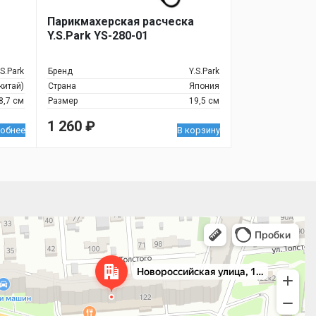
Парикмахерская расческа
Y.S.Park YS-280-01
.S.Park
Бренд
Y.S.Park
китай)
Страна
Япония
8,7 см
Размер
19,5 см
1 260
₽
обнее
В корзину
 улица, 122 — Яндекс.Карты