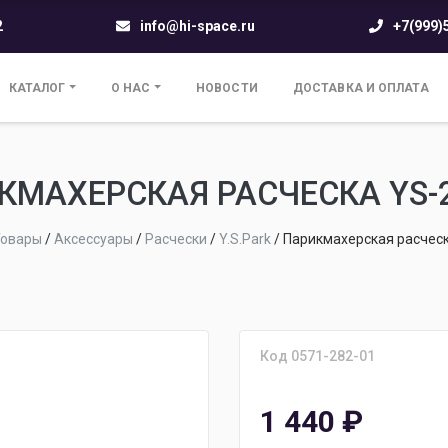
2
info@hi-space.ru
+7(999)
КАТАЛОГ
О НАС
НОВОСТИ
ДОСТАВКА И ОПЛАТА
КМАХЕРСКАЯ РАСЧЕСКА YS-2
Товары
/
Аксессуары
/
Расчески
/
Y.S.Park
/
Парикмахерская расческ
Код 0571-282-01
1 440
₽