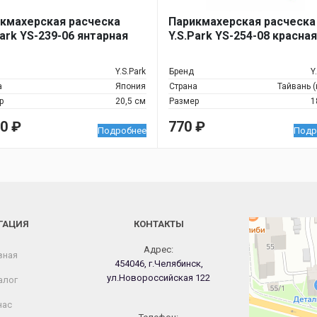
кмахерская расческа
Парикмахерская расческа
Park YS-239-06 янтарная
Y.S.Park YS-254-08 красная
Y.S.Park
Бренд
Y
а
Япония
Страна
Тайвань (
р
20,5 см
Размер
1
50
₽
770
₽
Подробнее
Подр
ГАЦИЯ
КОНТАКТЫ
Челябинск
Новороссийская
Адрес:
вная
454046, г.Челябинск,
ул.Новороссийская 122
алог
нас