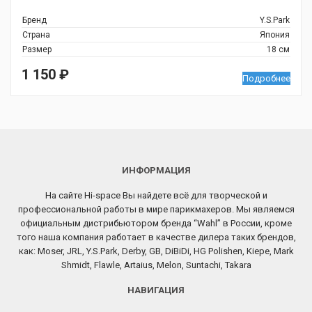
Бренд
Y.S.Park
Страна
Япония
Размер
18 см
1 150
₽
Подробнее
ИНФОРМАЦИЯ
На сайте Hi-space Вы найдете всё для творческой и
профессиональной работы в мире парикмахеров. Мы являемся
официальным дистрибьютором бренда “Wahl” в России, кроме
того наша компания работает в качестве дилера таких брендов,
как: Moser, JRL, Y.S.Park, Derby, GB, DiBiDi, HG Polishen, Kiepe, Mark
Shmidt, Flawle, Artaius, Melon, Suntachi, Takara
НАВИГАЦИЯ