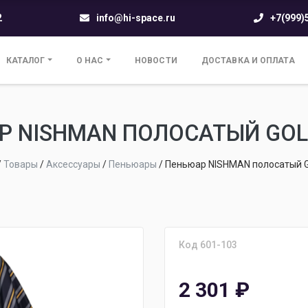
2
info@hi-space.ru
+7(999)
КАТАЛОГ
О НАС
НОВОСТИ
ДОСТАВКА И ОПЛАТА
Р NISHMAN ПОЛОСАТЫЙ GOLD
/
Товары
/
Аксессуары
/
Пеньюары
/
Пеньюар NISHMAN полосатый G
Код 601-103
2 301
₽