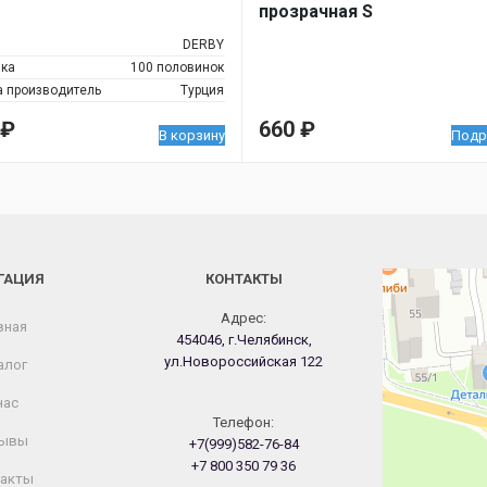
прозрачная S
DERBY
ка
100 половинок
а производитель
Турция
₽
660
₽
В корзину
Подр
ГАЦИЯ
КОНТАКТЫ
Челябинск
Новороссийская
Адрес:
вная
454046, г.Челябинск,
ул.Новороссийская 122
алог
нас
Телефон:
ывы
+7(999)582-76-84
+7 800 350 79 36
акты