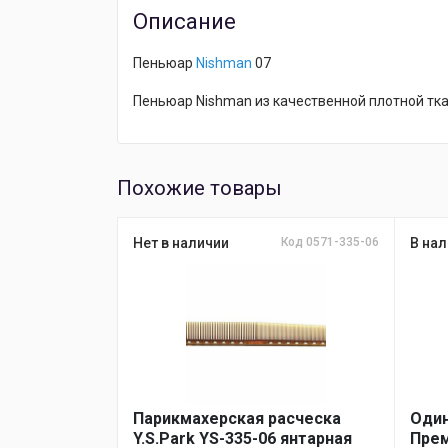
Описание
Пеньюар
Nishman
07
Пеньюар Nishman из качественной плотной тк
Похожие товары
Нет в наличии
Код 0571-335-06
В нал
Парикмахерская расческа
Один
Y.S.Park YS-335-06 янтарная
Прем