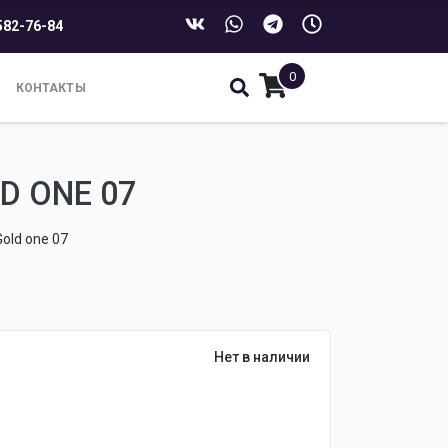
582-76-84
0
КОНТАКТЫ
 ONE 07
old one 07
Нет в наличии