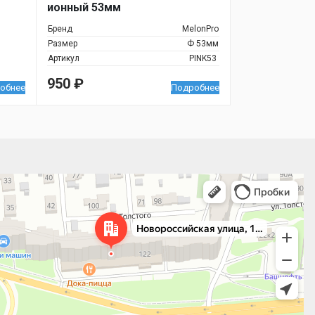
ионный 53мм
Бренд
MelonPro
Размер
Ф 53мм
Артикул
PINK53
950
₽
обнее
Подробнее
 улица, 122 — Яндекс.Карты