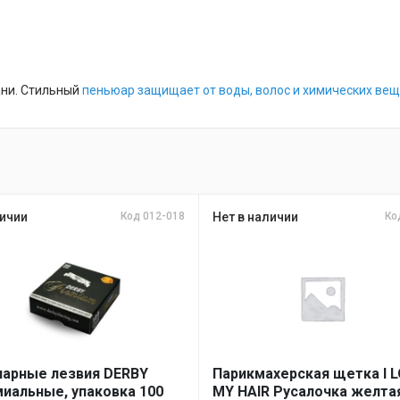
ани. Стильный
пеньюар защищает от воды, волос и химических вещ
ичии
Код 012-018
Нет в наличии
Ко
арные лезвия DERBY
Парикмахерская щетка I 
иальные, упаковка 100
MY HAIR Русалочка желта