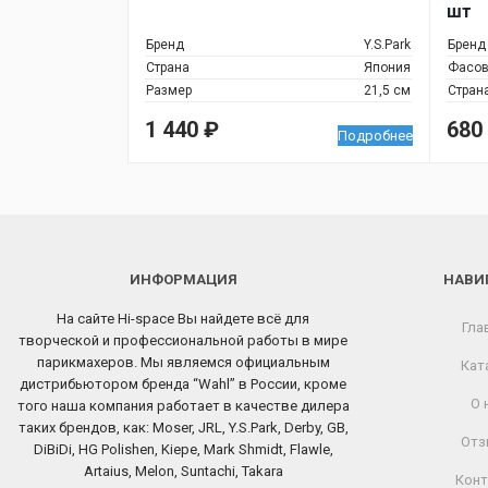
шт
Бренд
Y.S.Park
Бренд
Страна
Япония
Фасов
Размер
21,5 см
Стран
1 440
₽
680
Подробнее
ИНФОРМАЦИЯ
НАВИ
На сайте Hi-space Вы найдете всё для
Гла
творческой и профессиональной работы в мире
парикмахеров. Мы являемся официальным
Кат
дистрибьютором бренда “Wahl” в России, кроме
О 
того наша компания работает в качестве дилера
таких брендов, как: Moser, JRL, Y.S.Park, Derby, GB,
Отз
DiBiDi, HG Polishen, Kiepe, Mark Shmidt, Flawle,
Artaius, Melon, Suntachi, Takara
Конт