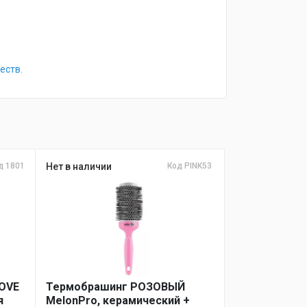
еств.
д 1801
Нет в наличии
Код PINK53
LOVE
Термобрашинг РОЗОВЫЙ
я
MelonPro, керамический +