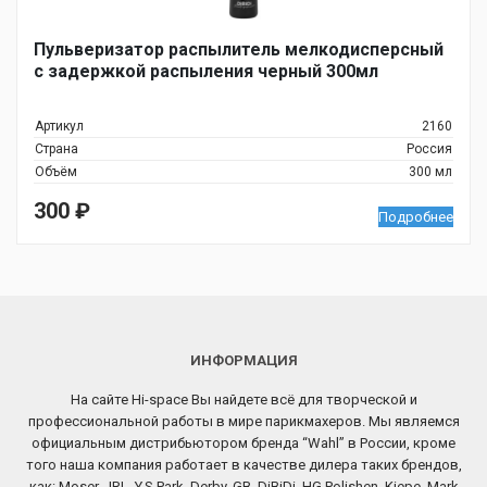
Пульверизатор распылитель мелкодисперсный
с задержкой распыления черный 300мл
Артикул
2160
Страна
Россия
Объём
300 мл
300
₽
Подробнее
ИНФОРМАЦИЯ
На сайте Hi-space Вы найдете всё для творческой и
профессиональной работы в мире парикмахеров. Мы являемся
официальным дистрибьютором бренда “Wahl” в России, кроме
того наша компания работает в качестве дилера таких брендов,
как: Moser, JRL, Y.S.Park, Derby, GB, DiBiDi, HG Polishen, Kiepe, Mark