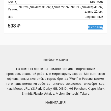
Бренд
NISHMAN
№ 029 -диаметр 30 см; длина 22 см. №039 - диаметр 40 см,
Размер
длина 22 см.
Цвет
деревянный
508
₽
В корзину
ИНФОРМАЦИЯ
На сайте Hi-space Вы найдете всё для творческой и
профессиональной работы в мире парикмахеров. Мы являемся
официальным дистрибьютором бренда “Wahl” в России, кроме
того наша компания работает в качестве дилера таких брендов,
как: Moser, JRL, Y.S.Park, Derby, GB, DiBiDi, HG Polishen, Kiepe, Mark
Shmidt, Flawle, Artaius, Melon, Suntachi, Takara
НАВИГАЦИЯ