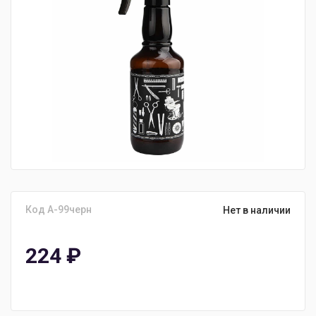
Код A-99черн
Нет в наличии
224
₽