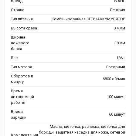
Бренд
WAHL
Страна
Венгрия
Тип питания
Комбинированная СЕТЬ/АККУМУЛЯТОР
Высота среза
0,4 мм
Ширина
ножевого
38 мм
блока
Вес
186 г
Тип мотора
Роторный
Оборотов в
6800 об/мин
минуту
Время
автономной
100 минут
работы
Время
60 минут
зарядки
Масло, щеточка, расческа, щеточка для
бороды, защитная насадка для ножа, сетевой
Комплектация