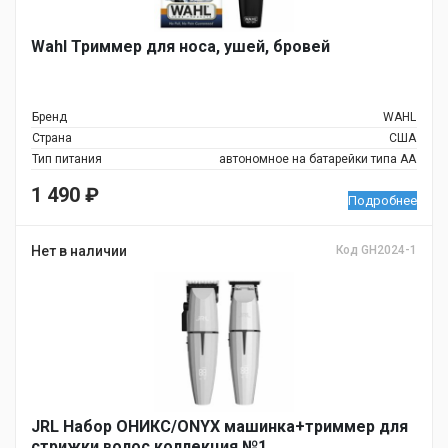
Wahl Триммер для носа, ушей, бровей
Бренд
WAHL
Страна
США
Тип питания
автономное на батарейки типа АА
1 490
₽
Подробнее
Нет в наличии
Код GH2024-1
JRL Набор ОНИКС/ONYX машинка+триммер для
стрижки волос коллекция №1