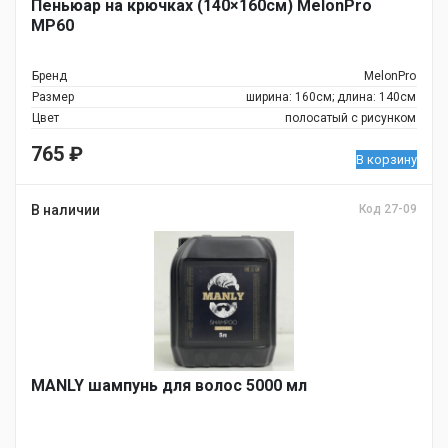
Пеньюар на крючках (140×160см) MelonPro
MP60
Бренд
MelonPro
Размер
ширина: 160см; длина: 140см
Цвет
полосатый с рисунком
765
₽
В корзину
В наличии
Код 27-09
MANLY шампунь для волос 5000 мл