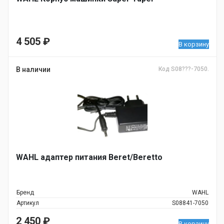
4 505
₽
В корзину
В наличии
Код S08???-7050.
WAHL адаптер питания Beret/Beretto
Бренд
WAHL
Артикул
S08841-7050
2 450
₽
В корзину