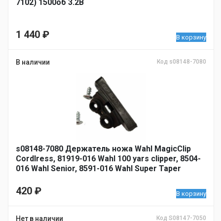
7102) 1500об 3.2В
1 440
₽
В корзину
В наличии
Код s08148-7080
s08148-7080 Держатель ножа Wahl MagicClip
Cordlress, 81919-016 Wahl 100 yars clipper, 8504-
016 Wahl Senior, 8591-016 Wahl Super Taper
Cordless
420
₽
В корзину
Нет в наличии
Код S08147-7050