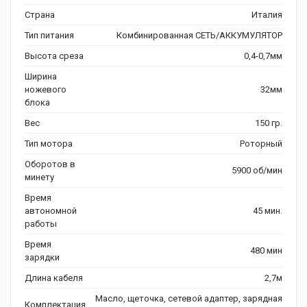
Страна
Италия
Тип питания
Комбинированная СЕТЬ/АККУМУЛЯТОР
Высота среза
0,4-0,7мм
Ширина
ножевого
32мм
блока
Вес
150 гр.
Тип мотора
Роторный
Оборотов в
5900 об/мин
минету
Время
автономной
45 мин.
работы
Время
480 мин
зарядки
Длина кабеля
2,7м
Масло, щеточка, сетевой адаптер, зарядная
Комплектация