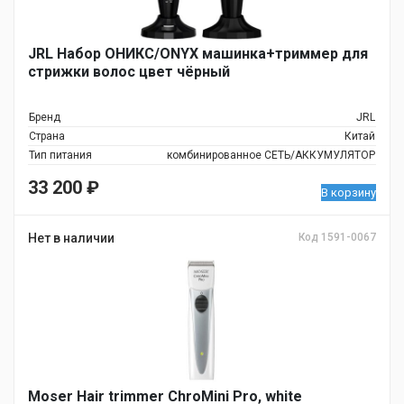
JRL Набор ОНИКС/ONYX машинка+триммер для
стрижки волос цвет чёрный
Бренд
JRL
Страна
Китай
Тип питания
комбинированное СЕТЬ/АККУМУЛЯТОР
33 200
₽
В корзину
Нет в наличии
Код 1591-0067
Moser Hair trimmer ChroMini Pro, white