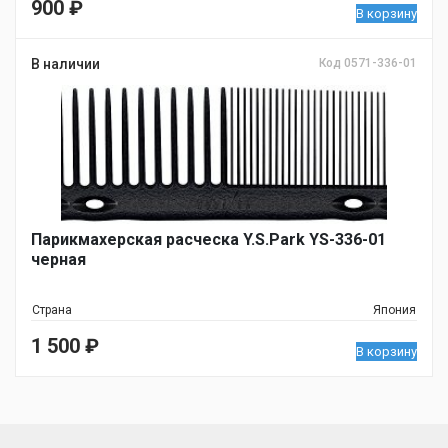
900
₽
В корзину
В наличии
Код 0571-336-01
Парикмахерская расческа Y.S.Park YS-336-01
черная
Страна
Япония
1 500
₽
В корзину