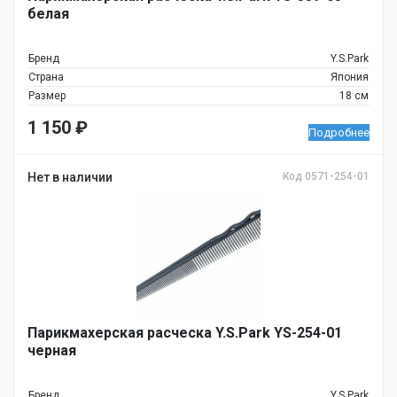
белая
Бренд
Y.S.Park
Страна
Япония
Размер
18 см
1 150
₽
Подробнее
Нет в наличии
Код 0571-254-01
Парикмахерская расческа Y.S.Park YS-254-01
черная
Бренд
Y.S.Park