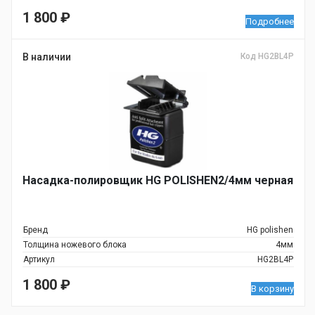
1 800
₽
Подробнее
В наличии
Код HG2BL4P
Насадка-полировщик HG POLISHEN2/4мм черная
Бренд
HG polishen
Толщина ножевого блока
4мм
Артикул
HG2BL4P
1 800
₽
В корзину