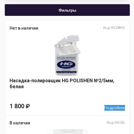
Фильтры
Нет в наличии
Код HG2WH5
Насадка-полировщик HG POLISHEN №2/5мм,
белая
1 800
₽
Подробнее
В наличии
Код HG1BL