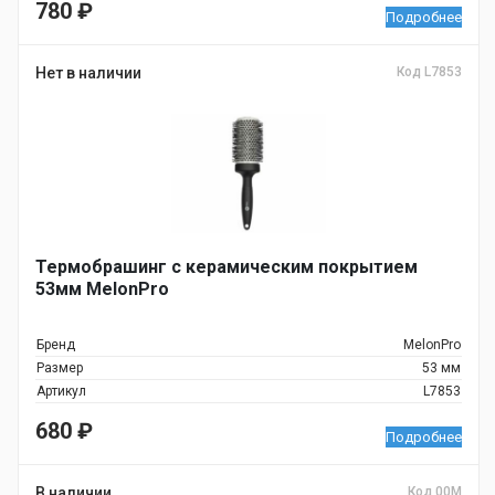
780
₽
Подробнее
Нет в наличии
Код L7853
Термобрашинг с керамическим покрытием
53мм MelonPro
Бренд
MelonPro
Размер
53 мм
Артикул
L7853
680
₽
Подробнее
В наличии
Код 00M