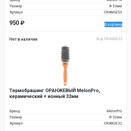
Бренд
MelonPro
Размер
Ф 53мм
Артикул
ORANGE53
950
₽
В корзину
Нет в наличии
Код ORANGE32
Термобрашинг ОРАНЖЕВЫЙ MelonPro,
керамический + ионный 32мм
Бренд
MelonPro
Размер
Ф 32мм
Артикул
ORANGE32