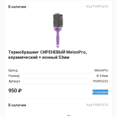
В наличии
Код PURPLE53
Термобрашинг СИРЕНЕВЫЙ MelonPro,
керамический + ионный 53мм
Бренд
MelonPro
Размер
Ф 53мм
Артикул
PURPLE53
950
₽
В корзину
В наличии
Код PURPLE32