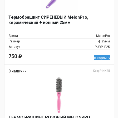
Термобрашинг СИРЕНЕВЫЙ MelonPro,
керамический + ионный 25мм
Бренд
MelonPro
Размер
ф 25мм
Артикул
PURPLE25
750
₽
В корзину
В наличии
Код PINK25
ТЕРМОБРАШИНГ РОЗОВЫЙ MELONPRO,