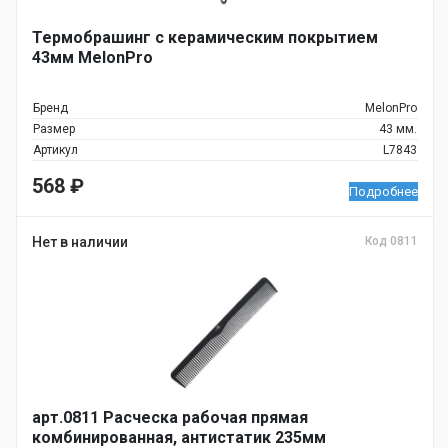
Термобрашинг с керамическим покрытием
43мм MelonPro
Бренд
MelonPro
Pазмер
43 мм.
Артикул
L7843
568
₽
Подробнее
Нет в наличии
Код 0811
арт.0811 Расческа рабочая прямая
комбинированная, антистатик 235мм