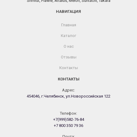
Shmidt, Flawle, Artaius, Melon, Suntachi, Takara
НАВИГАЦИЯ
Главная
Каталог
О нас
Отзывы
Контакты
КОНТАКТЫ
Адрес:
454046, г.Челябинск, ул.Новороссийская 122
Телефон:
+7(999)582-76-84
+7 800 350 79 36
Почта: