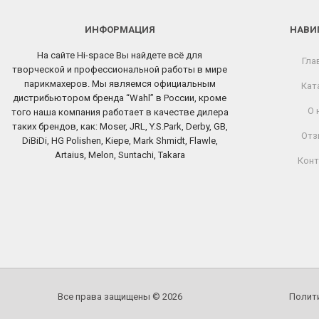
ИНФОРМАЦИЯ
НАВИ
На сайте Hi-space Вы найдете всё для
Гла
творческой и профессиональной работы в мире
парикмахеров. Мы являемся официальным
Кат
дистрибьютором бренда “Wahl” в России, кроме
О 
того наша компания работает в качестве дилера
таких брендов, как: Moser, JRL, Y.S.Park, Derby, GB,
Отз
DiBiDi, HG Polishen, Kiepe, Mark Shmidt, Flawle,
Artaius, Melon, Suntachi, Takara
Конт
Все права защищены © 2026
Полит