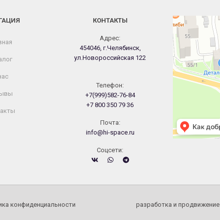
ГАЦИЯ
КОНТАКТЫ
Челябинск
Новороссийская
Адрес:
вная
454046, г.Челябинск,
ул.Новороссийская 122
алог
нас
Телефон:
ывы
+7(999)582-76-84
+7 800 350 79 36
акты
Почта:
info@hi-space.ru
Cоцсети:
ика конфиденциальности
разработка и продвижение