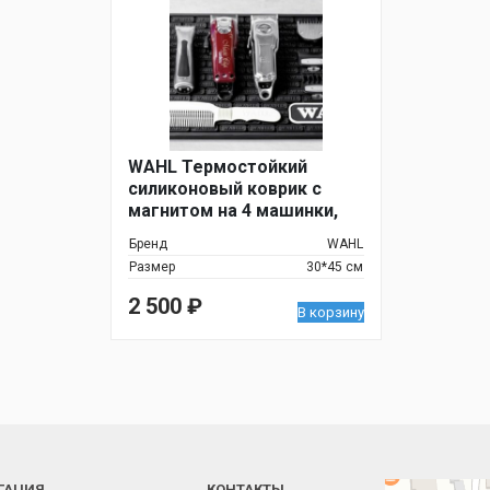
WAHL Термостойкий
силиконовый коврик с
магнитом на 4 машинки,
30*45см
Бренд
WAHL
Размер
30*45 см
2 500
₽
В корзину
ГАЦИЯ
КОНТАКТЫ
Челябинск